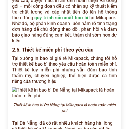
yêu cầu, duyệt mẫu, in ấn đến hoàn thiện và đóng
gói – mỗi công đoạn đều có nhân sự kỹ thuật kiểm
tra chất lượng và cập nhật tiến độ lên hệ thống
theo đúng
quy trình sản xuất bao bì
tại Mikapack.
Nhờ đó, bộ phận kinh doanh luôn nắm rõ tình trạng
đơn hàng để chủ động theo dõi, phản hồi và đảm
bảo giao hàng đúng cam kết, thậm chí sớm hơn dự
kiến.
2.5. Thiết kế miễn phí theo yêu cầu
Tại xưởng in bao bì giá rẻ Mikapack, chúng tôi hỗ
trợ thiết kế bao bì theo yêu cầu hoàn toàn miễn phí.
Thiết kế tuy miễn phí nhưng vẫn đảm bảo tính
thẩm mỹ, chuyên nghiệp, thể hiện được cá tính
riêng của thương hiệu.
Thiết kế in bao bì Đà Nẵng tại Mikapack là hoàn toàn miễn
phí
Tại Đà Nẵng, đã có rất nhiều khách hàng hài lòng
về thiết kế của Mikapack. Ngoài ra, họ còn rất ấn