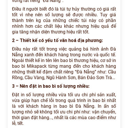
vững rất riêng “Đà Nẵng”.
Điều ít người biết đó là túi tự hủy thường có giá rất
tốt vì nhẹ nên số lượng sẽ được nhiều. Tuy giá
thành trên kg của những chiếc túi này có phần
nhỉnh hơn các chất liệu khác nhưng hiệu quả để
gia tăng nhận diện thương hiệu rất tốt.
2 – Thiết kế có yếu tố văn hoá địa phương:
Điều này rất tốt trong việc quảng bá hình ảnh Đà
Nẵng xanh đến khách hàng trong nước và quốc tế.
Ngoài thiết kế in tên lên bao bì thương hiệu, cơ sở in
bao bì Mikapack từng mang đến cho khách hàng
những thiết kế đậm chất riêng “Đà Nẵng” như: Cầu
Rồng, Cầu Vàng, Ngũ Hành Sơn, Bán Đảo Sơn Trà…
3 – Nên đặt in bao bì số lượng nhiều:
Đặt in số lượng nhiều vừa tối ưu chi phí sản xuất,
vừa giúp hạn chế lỗi trong quá trình in bao bì nhất
là với khách hàng in bao bì Đà Nẵng. In ấn số
lượng nhỏ sẽ không tối ưu chi phí như: vận chuyển,
thời gian đặt hàng…, nhất là các mùa cao điểm như
lễ, tết.