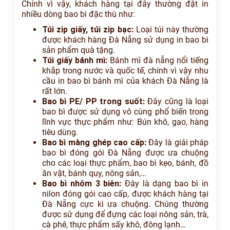
Chính vì vậy, khách hàng tại đây thường đặt in
nhiều dòng bao bì đặc thù như:
Túi zip giấy, túi zip bạc:
Loại túi này thường
được khách hàng Đà Nẵng sử dụng in bao bì
sản phẩm quà tặng.
Túi giấy bánh mì:
Bánh mì đà nẵng nổi tiếng
khắp trong nước và quốc tế, chính vì vậy nhu
cầu in bao bì bánh mì của khách Đà Nẵng là
rất lớn.
Bao bì PE/ PP trong suốt:
Đây cũng là loại
bao bì được sử dụng vô cùng phổ biến trong
lĩnh vực thực phẩm như: Bún khô, gạo, hàng
tiêu dùng.
Bao bì màng ghép cao cấp:
Đây là giải pháp
bao bì đóng gói Đà Nẵng được ưa chuộng
cho các loại thực phẩm, bao bì kẹo, bánh, đồ
ăn vặt, bánh quy, nông sản,…
Bao bì nhôm 3 biên:
Đây là dạng bao bì in
nilon đóng gói cao cấp, được khách hàng tại
Đà Nẵng cực kì ưa chuộng. Chúng thường
được sử dụng để đựng các loại nông sản, trà,
cà phê, thực phẩm sấy khô, đông lạnh…