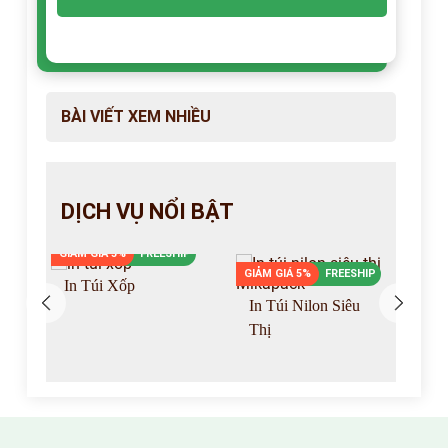
BÀI VIẾT XEM NHIỀU
DỊCH VỤ NỔI BẬT
GIẢM GIÁ 5%
FREESHIP
P
GIẢM GIÁ 5%
FREESHIP
GIẢ
In Túi Xốp
In Túi Nilon Siêu
I
Thị