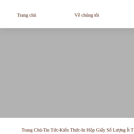
Trang chủ
Về chúng tôi
MIKAPACK Nâng tầm thương hiệu
-
-
-
Trang Chủ
Tin Tức
Kiến Thức
In Hộp Giấy Số Lượng Ít