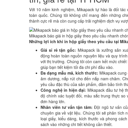
Với 10 năm kinh nghiệm, Mikapack tự hào là đối tác
toàn quốc. Chúng tôi không chỉ mang đến những chiếc
thành cực rẻ mà còn cung cấp trải nghiệm dịch vụ vượ
Mikapack báo giá in hộp giấy theo yêu cầu nhanh chó
Những lợi ích khi in hộp giấy theo yêu cầu tại Mi
Giá sỉ rẻ tận gốc:
Mikapack là xưởng sản xuấ
động hoàn toàn nguồn nguyên liệu và quy trìn
với thị trường. Chúng tôi còn cam kết mức chiế
giúp bạn tiết kiệm tối đa chi phí đầu vào.
Đa dạng mẫu mã, kích thước:
Mikapack cung c
âm dương, nắp rút cho đến nắp nam châm. Chún
yêu cầu đặc thù của sản phẩm, đảm bảo tính t
Công nghệ in hiện đại:
Mikapack đầu tư hệ th
độ chính xác tuyệt đối, màu sắc trung thực so
đơn hàng lớn.
Nhân viên tư vấn tận tâm:
Đội ngũ tư vấn củ
chuyên gia về vật liệu. Chúng tôi sẽ phân tíc
loại giấy, kiểu dáng, kích thước và phong cách
sách vào những chi tiết không cần thiết.