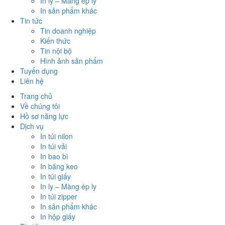
In ly – Màng ép ly
In sản phẩm khác
Tin tức
Tin doanh nghiệp
Kiến thức
Tin nội bộ
Hình ảnh sản phẩm
Tuyển dụng
Liên hệ
Trang chủ
Về chúng tôi
Hồ sơ năng lực
Dịch vụ
In túi nilon
In túi vải
In bao bì
In băng keo
In túi giấy
In ly – Màng ép ly
In túi zipper
In sản phẩm khác
In hộp giấy