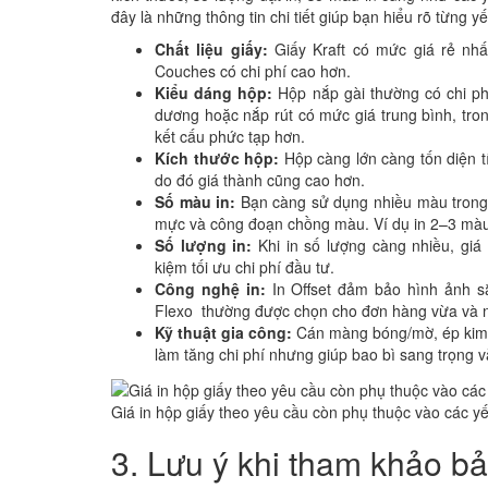
đây là những thông tin chi tiết giúp bạn hiểu rõ từng yế
Chất liệu giấy:
Giấy Kraft có mức giá rẻ nhất
Couches có chi phí cao hơn.
Kiểu dáng hộp:
Hộp nắp gài thường có chi ph
dương hoặc nắp rút có mức giá trung bình, tr
kết cấu phức tạp hơn.
Kích thước hộp:
Hộp càng lớn càng tốn diện t
do đó giá thành cũng cao hơn.
Số màu in:
Bạn càng sử dụng nhiều màu trong t
mực và công đoạn chồng màu. Ví dụ in 2–3 màu 
Số lượng in:
Khi in số lượng càng nhiều, giá
kiệm tối ưu chi phí đầu tư.
Công nghệ in:
In Offset đảm bảo hình ảnh sắ
Flexo thường được chọn cho đơn hàng vừa và 
Kỹ thuật gia công:
Cán màng bóng/mờ, ép kim 
làm tăng chi phí nhưng giúp bao bì sang trọng 
Giá in hộp giấy theo yêu cầu còn phụ thuộc vào các y
3. Lưu ý khi tham khảo bả