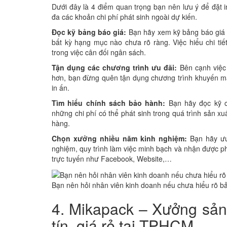
Dưới đây là 4 điểm quan trọng bạn nên lưu ý để đặt in
đa các khoản chi phí phát sinh ngoài dự kiến.
Đọc kỹ bảng báo giá:
Bạn hãy xem kỹ bảng báo giá và
bất kỳ hạng mục nào chưa rõ ràng. Việc hiểu chi ti
trong việc cân đối ngân sách.
Tận dụng các chương trình ưu đãi:
Bên cạnh việc 
hơn, bạn đừng quên tận dụng chương trình khuyến mãi 
in ấn.
Tìm hiểu chính sách bảo hành:
Bạn hãy đọc kỹ c
những chi phí có thể phát sinh trong quá trình sản xu
hàng.
Chọn xưởng nhiều năm kinh nghiệm:
Bạn hãy ưu 
nghiệm, quy trình làm việc minh bạch và nhận được ph
trực tuyến như Facebook, Website,…
Bạn nên hỏi nhân viên kinh doanh nếu chưa hiểu rõ bả
4. Mikapack – Xưởng sản 
tín, giá rẻ tại TPHCM