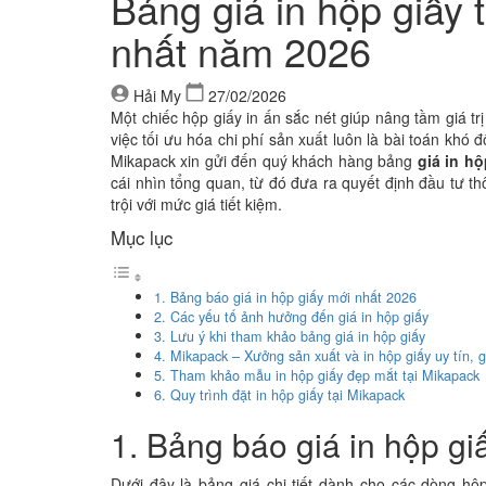
Bảng giá in hộp giấy 
nhất năm 2026
Hải My
27/02/2026
Một chiếc hộp giấy in ấn sắc nét giúp nâng tầm giá t
việc tối ưu hóa chi phí sản xuất luôn là bài toán khó 
Mikapack xin gửi đến quý khách hàng bảng
giá in h
cái nhìn tổng quan, từ đó đưa ra quyết định đầu tư 
trội với mức giá tiết kiệm.
Mục lục
1. Bảng báo giá in hộp giấy mới nhất 2026
2. Các yếu tố ảnh hưởng đến giá in hộp giấy
3. Lưu ý khi tham khảo bảng giá in hộp giấy
4. Mikapack – Xưởng sản xuất và in hộp giấy uy tín, 
5. Tham khảo mẫu in hộp giấy đẹp mắt tại Mikapack
6. Quy trình đặt in hộp giấy tại Mikapack
1. Bảng báo giá in hộp gi
Dưới đây là bảng giá chi tiết dành cho các dòng h