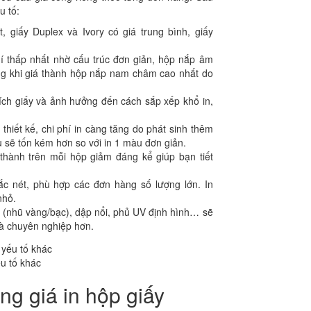
u tố:
, giấy Duplex và Ivory có giá trung bình, giấy
í thấp nhất nhờ cấu trúc đơn giản, hộp nắp âm
ong khi giá thành hộp nắp nam châm cao nhất do
ích giấy và ảnh hưởng đến cách sắp xếp khổ in,
hiết kế, chi phí in càng tăng do phát sinh thêm
sẽ tốn kém hơn so với in 1 màu đơn giản.
 thành trên mỗi hộp giảm đáng kể giúp bạn tiết
c nét, phù hợp các đơn hàng số lượng lớn. In
nhỏ.
(nhũ vàng/bạc), dập nổi, phủ UV định hình… sẽ
và chuyên nghiệp hơn.
ếu tố khác
ng giá in hộp giấy