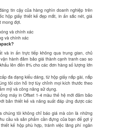
 đáng tin cậy của hàng nghìn doanh nghiệp trên
 hộp giấy thiết kế đẹp mắt, in ấn sắc nét, giá
t mong đợi.
ng và chính xác
kapack?
t và in ấn trực tiếp không qua trung gian, chủ
h vận hành đảm bảo giá thành cạnh tranh cao so
t khấu lên đến 8% cho các đơn hàng số lượng lớn
ấp đa dạng kiểu dáng, từ hộp giấy nắp gài, nắp
g tôi còn hỗ trợ tùy chỉnh mọi kích thước theo
hẩm mỹ và công năng sử dụng.
ống máy in Offset 1-4 màu thế hệ mới đảm bảo
 với bản thiết kế và năng suất đáp ứng được các
a chúng tôi không chỉ báo giá mà còn là những
h nhu cầu và sản phẩm cần đựng của bạn để gợi ý
 thiết kế hộp phù hợp, tránh việc lãng phí ngân