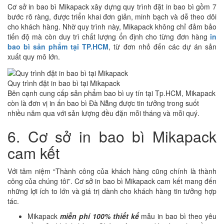
Cơ sở in bao bì Mikapack xây dựng quy trình đặt in bao bì gồm 7
bước rõ ràng, được triển khai đơn giản, minh bạch và dễ theo dõi
cho khách hàng. Nhờ quy trình này, Mikapack không chỉ đảm bảo
tiến độ mà còn duy trì chất lượng ổn định cho từng đơn hàng
in
bao bì sản phẩm tại TP.HCM
, từ đơn nhỏ đến các dự án sản
xuất quy mô lớn.
Quy trình đặt in bao bì tại Mikapack
Bên cạnh cung cấp sản phẩm bao bì uy tín tại Tp.HCM, Mikapack
còn là đơn vị in ấn bao bì Đà Nẵng được tin tưởng trong suốt
nhiều năm qua với sản lượng đều đặn mỗi tháng và mỗi quý.
6. Cơ sở in bao bì Mikapack
cam kết
Với tâm niệm “Thành công của khách hàng cũng chính là thành
công của chúng tôi”. Cơ sở in bao bì Mikapack cam kết mang đến
những lợi ích to lớn và giá trị dành cho khách hàng tin tưởng hợp
tác.
Mikapack
miễn phí 100% thiết kế
mẫu in bao bì theo yêu