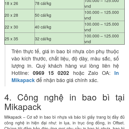
100.000 – 125.000
18 x 26
78 cái/kg
vnd
100.000 – 125.000
20 x 28
50 cái/kg
vnd
100.000 – 125.000
22 x 30
40 cái/kg
vnd
100.000 – 125.000
25 x 35
32 cái/kg
vnd
Trên thực tế, giá in bao bì nhựa còn phụ thuộc
vào kích thước, chất liệu, độ dày, màu sắc, số
lượng in. Quý khách hàng vui lòng liên hệ
Hotline:
0969 15 0202
hoặc Zalo OA:
In
Mikapack
để nhận báo giá chính xác.
4. Công nghệ in bao bì tại
Mikapack
Mikapack – Cơ sở in bao bì nhựa và báo bì giấy trang bị đầy đủ
công nghệ in hiện đại như: in lụa, in trục ống đồng, in Offset.
Chúng tôi đảm bảo đáp ứng mọi nhu cầu in bao bì nhựa, bao bì