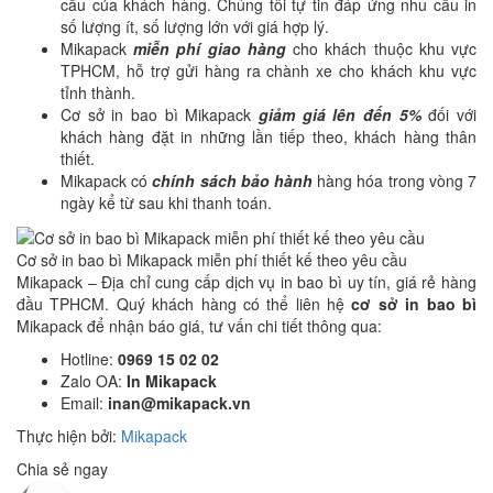
cầu của khách hàng. Chúng tôi tự tin đáp ứng nhu cầu in
số lượng ít, số lượng lớn với giá hợp lý.
Mikapack
miễn phí giao hàng
cho khách thuộc khu vực
TPHCM, hỗ trợ gửi hàng ra chành xe cho khách khu vực
tỉnh thành.
Cơ sở in bao bì Mikapack
giảm giá lên đến 5%
đối với
khách hàng đặt in những lần tiếp theo, khách hàng thân
thiết.
Mikapack có
chính sách bảo hành
hàng hóa trong vòng 7
ngày kể từ sau khi thanh toán.
Cơ sở in bao bì Mikapack miễn phí thiết kế theo yêu cầu
Mikapack – Địa chỉ cung cấp dịch vụ in bao bì uy tín, giá rẻ hàng
đầu TPHCM. Quý khách hàng có thể liên hệ
cơ sở in bao bì
Mikapack để nhận báo giá, tư vấn chi tiết thông qua:
Hotline:
0969 15 02 02
Zalo OA:
In Mikapack
Email:
inan@mikapack.vn
Thực hiện bởi:
Mikapack
Chia sẻ ngay