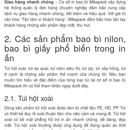
Giao hàng nhanh chóng
– Cơ sở in bao bì Mikapack xây dựng
hệ thống quản lý đơn hàng chuyên nghiệp đảm bảo cung cấp
dịch vụ giao hàng nhanh chóng, tiết kiệm và hiệu quả. Với giá trị
văn hóa “Tận tâm vì khách hàng”, Mikapack đảm bảo trao tận tay
khách hàng những sản phẩm đẹp mắt, thu hút.
2. Các sản phẩm bao bì nilon,
bao bì giấy phổ biến trong in
ấn
Túi hột xoài, túi ép quai, túi nilon siêu thị, túi zip, túi xếp hông, túi
8 cạnh là những sản phẩm thế mạnh của chúng tôi. Nếu bạn
muốn tìm hiểu về đặc điểm của từng loại túi tại cơ sở in bao bì
Mikapack thì có thể tham khảo ngay dưới đây.
2.1. Túi hột xoài
Dòng sản phẩm túi hột xoài được làm từ chất liệu PE, HD, PP. Túi
có thiết kế đục lỗ xoài thuận tiện cho việc cầm và mang đi. Túi hột
xoài có bề mặt phẳng hỗ trợ in ấn nhanh chóng, dễ dàng, đẹp
mắt. Túi hột xoài thường được ứng dụng để đựng quần áo thời