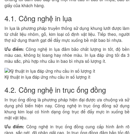
giấy của khách hàng.
4.1. Công nghệ in lụa
In lụa là phương pháp truyền thống sử dụng khung lưới được làm
từ chất liệu nhôm, gỗ, kim loại cố định vật liệu. Tiếp theo, người
thợ sử dụng thanh gạt để đẩy mực xuống bề mặt bao bì nhựa.
Ưu điểm:
Công nghệ in lụa đảm bảo chất lượng in tốt, độ bền
màu cao, không bị loang hay nhòe màu. In lụa đáp ứng tối đa 3
màu sắc, phù hợp nhu cầu in bao bì nhựa số lượng ít.
Kỹ thuật in lụa đáp ứng nhu cầu in số lượng ít
4.2. Công nghệ in trục ống đồng
In trục ống đồng là phương pháp hiện đại được ưa chuộng và sử
dụng phổ biến hiện nay. Công nghệ in trục ống đồng sử dụng
khung kim loại có hình dạng ống trục để đẩy mực in xuống bề
mặt vật liệu.
Ưu điểm:
Công nghệ in trục ống đồng cung cấp hình ảnh rõ
ràng, sắc nét, độ phân giải cao. In trục ống đồng đảm bảo tốc độ