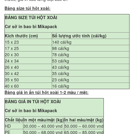
Bảng size túi hột xoài:
BẢNG SIZE TÚI HỘT XOÀI
Cơ sở in bao bì Mikapack
Kích thước (cm)
Số lượng ước tính (cái/kg)
15 x 23
140 cái/kg
17 x 25
98 cái/kg
20 x 30
78 cái/kg
24 x 34
53 cái/kg
26 x 40
43 cái/kg
30 x 42
35 cái/kg
35 x 50
23 cái/kg
40 x 60
16 cái/kg
Bảng giá in ấn túi hột xoài 1-2 màu / mặt:
BẢNG GIÁ IN TÚI HỘT XOÀI
Cơ sở in bao bì Mikapack
Chất liệu
In một màu/mặt (kg)
In hai màu/mặt (kg)
HD
30.000 – 40.000 vnd
50.000 – 60.000 vnd
PE
50.000 – 68.000 vnd
65.000 – 85.000 vnd