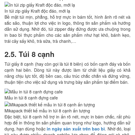
In túi zip giấy Kraft độc đáo, mới lạ
Bề mặt túi mịn, phẳng, hỗ trợ mực in bám tốt, hình ảnh rõ nét và
sắc sảo, thuận lợi cho việc in logo, thông tin sản phẩm và hướng
dẫn sử dụng. Nhờ đó, túi zipper đáy đứng được ưa chuộng trong
in bao bì thực phẩm cho các sản phẩm như hạt khô, bánh kẹo,
trái cây sấy khô, trà sữa, trà chanh,…
2.5. Túi 8 cạnh
Túi giấy 8 cạnh (hay còn gọi là túi 8 biên) có bốn cạnh đáy và bốn
cạnh hai bên. Dòng túi này được làm từ chất liệu giấy có khả
năng chịu lực tốt, độ bền cao, cấu trúc chắc chắn và đứng vững,
thuận tiện cho việc sử dụng và trưng bày sản phẩm tại điểm bán.
Mẫu in túi 8 cạnh đựng cafe
Mikapack thiết kế mẫu in túi 8 cạnh ấn tượng
Đặc biệt, túi 8 cạnh hỗ trợ in ấn rõ nét, mực in bám chắc, rất phù
hợp để in thông tin sản phẩm quan trọng như logo, hướng dẫn sử
dụng, hạn dùng hoặc
in ngày sản xuất trên bao bì
. Nhờ đó, loại
túi này được nhiều doanh nghiệp lựa chọn để đóng gói cà phê,