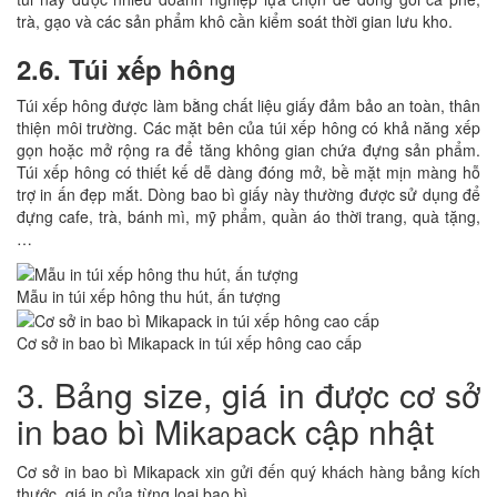
trà, gạo và các sản phẩm khô cần kiểm soát thời gian lưu kho.
2.6. Túi xếp hông
Túi xếp hông được làm bằng chất liệu giấy đảm bảo an toàn, thân
thiện môi trường. Các mặt bên của túi xếp hông có khả năng xếp
gọn hoặc mở rộng ra để tăng không gian chứa đựng sản phẩm.
Túi xếp hông có thiết kế dễ dàng đóng mở, bề mặt mịn màng hỗ
trợ in ấn đẹp mắt. Dòng bao bì giấy này thường được sử dụng để
đựng cafe, trà, bánh mì, mỹ phẩm, quần áo thời trang, quà tặng,
…
Mẫu in túi xếp hông thu hút, ấn tượng
Cơ sở in bao bì Mikapack in túi xếp hông cao cấp
3. Bảng size, giá in được cơ sở
in bao bì Mikapack cập nhật
Cơ sở in bao bì Mikapack xin gửi đến quý khách hàng bảng kích
thước, giá in của từng loại bao bì.