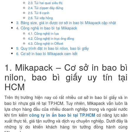
2.3. Túi hai quai siêu thị
2.4. Túi zipper đáy đứng
2.5. Túi 8 cạnh
2.6. Túi xếp hông
3. Bảng size, giá in được cơ sở in bao bì Mikapack cập nhật
4. Công nghệ in bao bì tại Mikapack
4.1. Công nghệ in lụa
4.2. Công nghệ in trục ống đồng
4.3. Công nghệ in Offset
5. Quy trình đặt in bao bì nilon, bao bì giấy
6. Cơ sở in bao bì Mikapack cam kết
1. Mikapack – Cơ sở in bao bì
nilon, bao bì giấy uy tín tại
HCM
Trên thị trường hiện nay có rất nhiều cơ sở in bao bì giấy và in
bao bì nhựa giá rẻ tại TP.HCM. Tuy nhiên, Mikapack vẫn luôn là
lựa chọn hàng đầu của nhiều doanh nghiệp trong và ngoài nước
khi tìm kiếm
công ty in ấn bao bì tại TP.HCM
có năng lực sản
xuất thực tế, giá tận xưởng và dịch vụ chuyên nghiệp. Dưới đây là
những lý do khiến khách hàng tin tưởng đồng hành cùng