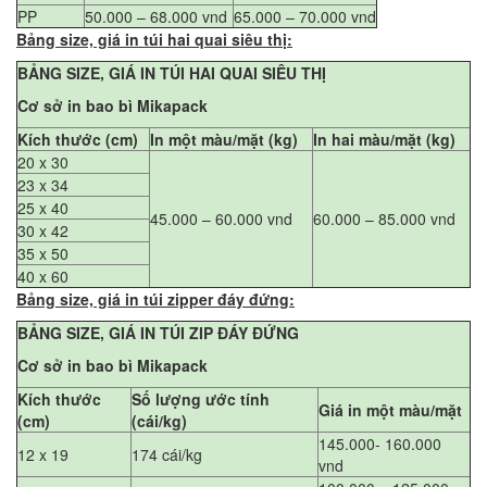
PP
50.000 – 68.000 vnd
65.000 – 70.000 vnd
Bảng size, giá in túi hai quai siêu thị:
BẢNG SIZE, GIÁ IN TÚI HAI QUAI SIÊU THỊ
Cơ sở in bao bì Mikapack
Kích thước (cm)
In một màu/mặt (kg)
In hai màu/mặt (kg)
20 x 30
23 x 34
25 x 40
45.000 – 60.000 vnd
60.000 – 85.000 vnd
30 x 42
35 x 50
40 x 60
Bảng size, giá in túi zipper đáy đứng:
BẢNG SIZE, GIÁ IN TÚI ZIP ĐÁY ĐỨNG
Cơ sở in bao bì Mikapack
Kích thước
Số lượng ước tính
Giá in một màu/mặt
(cm)
(cái/kg)
145.000- 160.000
12 x 19
174 cái/kg
vnd