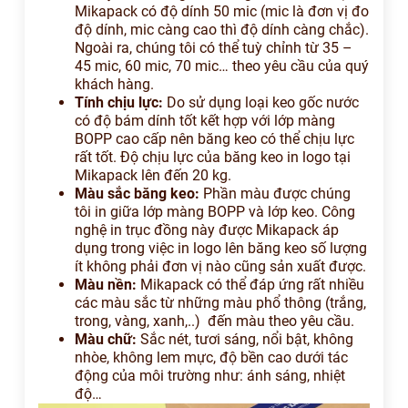
Mikapack có độ dính 50 mic (mic là đơn vị đo
độ dính, mic càng cao thì độ dính càng chắc).
Ngoài ra, chúng tôi có thể tuỳ chỉnh từ 35 –
45 mic, 60 mic, 70 mic… theo yêu cầu của quý
khách hàng.
Tính chịu lực:
Do sử dụng loại keo gốc nước
có độ bám dính tốt kết hợp với lớp màng
BOPP cao cấp nên băng keo có thể chịu lực
rất tốt. Độ chịu lực của băng keo in logo tại
Mikapack lên đến 20 kg.
Màu sắc băng keo:
Phần màu được chúng
tôi in giữa lớp màng BOPP và lớp keo. Công
nghệ in trục đồng này được Mikapack áp
dụng trong việc in logo lên băng keo số lượng
ít không phải đơn vị nào cũng sản xuất được.
Màu nền:
Mikapack có thể đáp ứng rất nhiều
các màu sắc từ những màu phổ thông (trắng,
trong, vàng, xanh,..) đến màu theo yêu cầu.
Màu chữ:
Sắc nét, tươi sáng, nổi bật, không
nhòe, không lem mực, độ bền cao dưới tác
động của môi trường như: ánh sáng, nhiệt
độ…