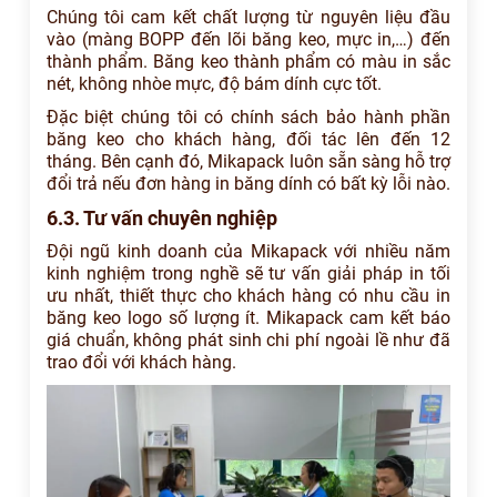
Chúng tôi cam kết chất lượng từ nguyên liệu đầu
vào (màng BOPP đến lõi băng keo, mực in,…) đến
thành phẩm. Băng keo thành phẩm có màu in sắc
nét, không nhòe mực, độ bám dính cực tốt.
Đặc biệt chúng tôi có chính sách bảo hành phần
băng keo cho khách hàng, đối tác lên đến 12
tháng. Bên cạnh đó, Mikapack luôn sẵn sàng hỗ trợ
đổi trả nếu đơn hàng in băng dính có bất kỳ lỗi nào.
6.3. Tư vấn chuyên nghiệp
Đội ngũ kinh doanh của Mikapack với nhiều năm
kinh nghiệm trong nghề sẽ tư vấn giải pháp in tối
ưu nhất, thiết thực cho khách hàng có nhu cầu in
băng keo logo số lượng ít. Mikapack cam kết báo
giá chuẩn, không phát sinh chi phí ngoài lề như đã
trao đổi với khách hàng.