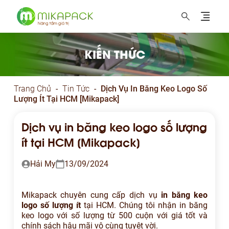
MIKAPACK Nâng tầm thương hiệu
KIẾN THỨC
Trang Chủ
-
Tin Tức
-
Dịch Vụ In Băng Keo Logo Số
Lượng Ít Tại HCM [Mikapack]
Dịch vụ in băng keo logo số lượng
ít tại HCM [Mikapack]
Hải My
13/09/2024
Mikapack chuyên cung cấp dịch vụ
in băng keo
logo số lượng ít
tại HCM. Chúng tôi nhận in băng
keo logo với số lượng từ 500 cuộn với giá tốt và
chính sách hậu mãi vô cùng tuyệt vời.