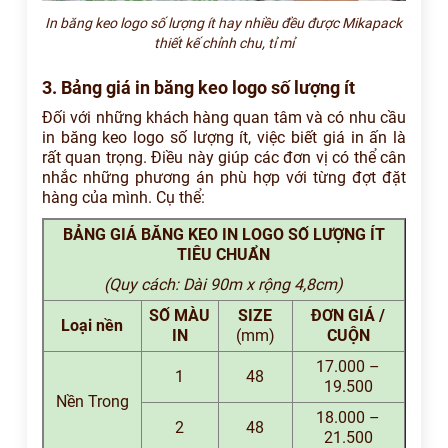
In băng keo logo số lượng ít hay nhiều đều được Mikapack
thiết kế chỉnh chu, tỉ mỉ
3. Bảng giá in băng keo logo số lượng ít
Đối với những khách hàng quan tâm và có nhu cầu
in băng keo logo số lượng ít, việc biết giá in ấn là
rất quan trọng. Điều này giúp các đơn vị có thể cân
nhắc những phương án phù hợp với từng đợt đặt
hàng của mình. Cụ thể:
BẢNG GIÁ BĂNG KEO IN LOGO SỐ LƯỢNG ÍT
TIÊU CHUẨN
(Quy cách: Dài 90m x rộng 4,8cm)
SỐ MÀU
SIZE
ĐƠN GIÁ /
Loại nền
IN
(mm)
CUỘN
17.000 –
1
48
19.500
Nền Trong
18.000 –
2
48
21.500