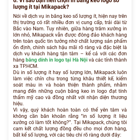
6. Vì sao bạn nên chọn in băng keo logo số
lượng ít tại Mikapack?
Nói về dịch vụ in băng keo số lượng ít, hiện nay trên
thị trường có rất nhiều đơn vị cung cấp, trải dài từ
Bắc vào Nam. Tuy nhiên, giữa hàng trăm xưởng in
lớn nhỏ, Mikapack vẫn được đông đảo khách hàng
trên toàn quốc tin tưởng nhờ chất lượng sản phẩm
ổn định, chính sách hậu mãi rõ ràng và đặc biệt là
dịch vụ khách hàng tận tâm – kể cả với các đơn
hàng
băng dính in logo tại Hà Nội
và các tỉnh thành
xa TP.HCM.
Dù in số lượng ít hay số lượng lớn, Mikapack luôn
làm việc chỉn chu trong từng khâu thiết kế, kiểm
soát màu in và hoàn thiện thành phẩm, nhằm
mang đến những cuộn băng keo in logo đạt tính
thẩm mỹ cao và đồng nhất với nhận diện thương
hiệu.
Vì vậy, quý khách hoàn toàn có thể yên tâm và
không cần băn khoăn rằng “in số lượng ít liệu
xưởng có làm tốt không?”. Tại Mikapack, chúng tôi
cam kết chất lượng đồng đều cho mọi đơn hàng,
bất kể số lượng, với các tiêu chí rõ ràng dưới đây: