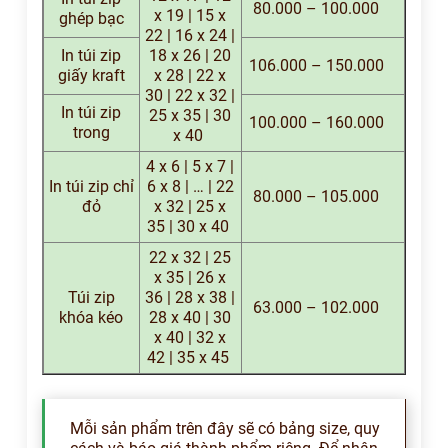
80.000 – 100.000
x 19 | 15 x
ghép bạc
22 | 16 x 24 |
In túi zip
18 x 26 | 20
106.000 – 150.000
giấy kraft
x 28 | 22 x
30 | 22 x 32 |
In túi zip
25 x 35 | 30
100.000 – 160.000
trong
x 40
4 x 6 | 5 x 7 |
In túi zip chỉ
6 x 8 | … | 22
80.000 – 105.000
đỏ
x 32 | 25 x
35 | 30 x 40
22 x 32 | 25
x 35 | 26 x
Túi zip
36 | 28 x 38 |
63.000 – 102.000
khóa kéo
28 x 40 | 30
x 40 | 32 x
42 | 35 x 45
Mỗi sản phẩm trên đây sẽ có bảng size, quy