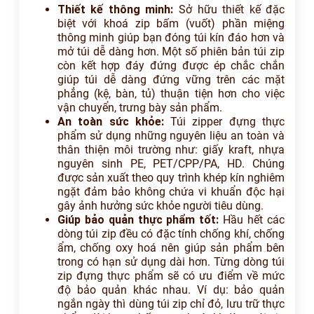
Thiết kế thông minh:
Sở hữu thiết kế đặc
biệt với khoá zip bấm (vuốt) phần miệng
thông minh giúp bạn đóng túi kín đáo hơn và
mở túi dễ dàng hơn. Một số phiên bản túi zip
còn kết hợp đáy đứng được ép chắc chắn
giúp túi dễ dàng đứng vững trên các mặt
phẳng (kệ, bàn, tủ) thuận tiện hơn cho việc
vận chuyển, trưng bày sản phẩm.
An toàn sức khỏe:
Túi zipper đựng thực
phẩm sử dụng những nguyên liệu an toàn và
thân thiện môi trường như: giấy kraft, nhựa
nguyên sinh PE, PET/CPP/PA, HD. Chúng
được sản xuất theo quy trình khép kín nghiêm
ngặt đảm bảo không chứa vi khuẩn độc hại
gây ảnh hưởng sức khỏe người tiêu dùng.
Giúp bảo quản thực phẩm tốt:
Hầu hết các
dòng túi zip đều có đặc tính chống khí, chống
ẩm, chống oxy hoá nên giúp sản phẩm bên
trong có hạn sử dụng dài hơn. Từng dòng túi
zip đựng thực phẩm sẽ có ưu điểm về mức
độ bảo quản khác nhau. Ví dụ: bảo quản
ngắn ngày thì dùng túi zip chỉ đỏ, lưu trữ thực