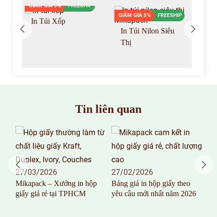
GIẢM GIÁ 5%
FREESHIP
P
GIẢM GIÁ 5%
FREESHIP
GIẢ
In Túi Xốp
In Túi Nilon Siêu
I
Thị
Tin liên quan
 và
27/03/2026
27/02/2026
26
Mikapack – Xưởng in hộp
Bảng giá in hộp giấy theo
In 
giấy giá rẻ tại TPHCM
yêu cầu mới nhất năm 2026
100
T