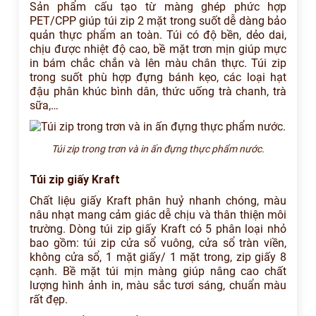
Sản phẩm cấu tạo từ màng ghép phức hợp
PET/CPP giúp túi zip 2 mặt trong suốt dễ dàng bảo
quản thực phẩm an toàn. Túi có độ bền, dẻo dai,
chịu được nhiệt độ cao, bề mặt trơn mịn giúp mực
in bám chắc chắn và lên màu chân thực. Túi zip
trong suốt phù hợp đựng bánh kẹo, các loại hạt
đậu phân khúc bình dân, thức uống trà chanh, trà
sữa,…
Túi zip trong trơn và in ấn đựng thực phẩm nước.
Túi zip giấy Kraft
Chất liệu giấy Kraft phân huỷ nhanh chóng, màu
nâu nhạt mang cảm giác dễ chịu và thân thiện môi
trường. Dòng túi zip giấy Kraft có 5 phân loại nhỏ
bao gồm: túi zip cửa sổ vuông, cửa sổ tràn viền,
không cửa sổ, 1 mặt giấy/ 1 mặt trong, zip giấy 8
cạnh. Bề mặt túi mịn màng giúp nâng cao chất
lượng hình ảnh in, màu sắc tươi sáng, chuẩn màu
rất đẹp.