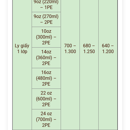
9oz (220ml)
– 1PE
9oz (270ml)
– 2PE
10oz
(300ml) –
2PE
Ly giấy
700 –
680 –
640 –
1 lớp
1.300
1.250
1.200
14oz
(360ml) –
2PE
16oz
(480ml) –
2PE
22 oz
(600ml) –
2PE
24 oz
(700ml) –
2PE