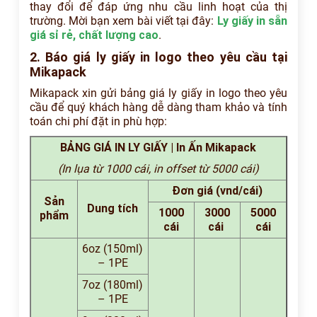
thay đổi để đáp ứng nhu cầu linh hoạt của thị
trường. Mời bạn xem bài viết tại đây:
Ly giấy in sẵn
giá sỉ rẻ, chất lượng cao
.
2. Báo giá ly giấy in logo theo yêu cầu tại
Mikapack
Mikapack xin gửi bảng giá ly giấy in logo theo yêu
cầu để quý khách hàng dễ dàng tham khảo và tính
toán chi phí đặt in phù hợp:
BẢNG GIÁ IN LY GIẤY | In Ấn Mikapack
(In lụa từ 1000 cái, in offset từ 5000 cái)
Đơn giá (vnd/cái)
Sản
Dung tích
1000
3000
5000
phẩm
cái
cái
cái
6oz (150ml)
– 1PE
7oz (180ml)
– 1PE