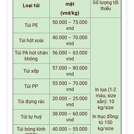
Số lượng tối
mặt
Loại túi
thiểu
(vnd/kg)
50.000 – 75.000
Túi PE
vnd
40.000 – 70.000
Túi hột xoài
vnd
Túi PA hút chân
56.000 – 63.000
không
vnd
57.000 – 80.000
Túi xốp
vnd
55.000 – 70.000
Túi PP
vnd
In lụa (1-2
màu, size
20.000 – 25.000
Túi đựng rác
sẵn): 10
vnd
kg/size
38.000 – 60.000
In trục đồng:
Túi tự huỷ
vnd
từ 150
kg/size
Túi bóng kính
40.000 – 55.000