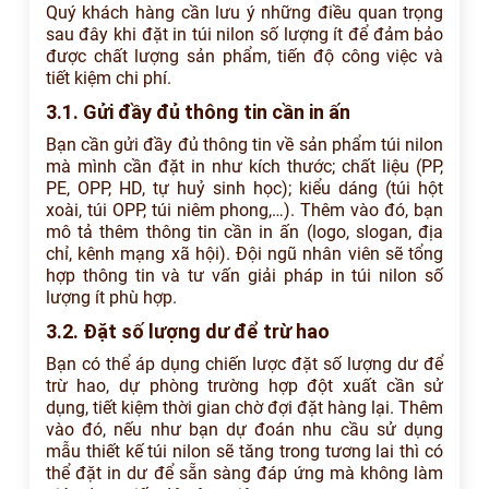
Quý khách hàng cần lưu ý những điều quan trọng
sau đây khi đặt in túi nilon số lượng ít để đảm bảo
được chất lượng sản phẩm, tiến độ công việc và
tiết kiệm chi phí.
3.1. Gửi đầy đủ thông tin cần in ấn
Bạn cần gửi đầy đủ thông tin về sản phẩm túi nilon
mà mình cần đặt in như kích thước; chất liệu (PP,
PE, OPP, HD, tự huỷ sinh học); kiểu dáng (túi hột
xoài, túi OPP, túi niêm phong,…). Thêm vào đó, bạn
mô tả thêm thông tin cần in ấn (logo, slogan, địa
chỉ, kênh mạng xã hội). Đội ngũ nhân viên sẽ tổng
hợp thông tin và tư vấn giải pháp in túi nilon số
lượng ít phù hợp.
3.2. Đặt số lượng dư để trừ hao
Bạn có thể áp dụng chiến lược đặt số lượng dư để
trừ hao, dự phòng trường hợp đột xuất cần sử
dụng, tiết kiệm thời gian chờ đợi đặt hàng lại. Thêm
vào đó, nếu như bạn dự đoán nhu cầu sử dụng
mẫu thiết kế túi nilon sẽ tăng trong tương lai thì có
thể đặt in dư để sẵn sàng đáp ứng mà không làm