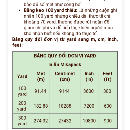
bảo đủ số mét như công bố.
Băng keo 100 yard thiếu:
Là những cuộn ghi
nhãn 100 yard nhưng chiều dài thực tế chỉ
khoảng 70 yard, thường được rút ngắn để
giảm chi phí và dễ tiếp thị, khiến người mua
khó nhận biết nếu không đo thực tế.
Bảng quy đổi đơn vị từ yard sang m, cm, inch,
feet:
BẢNG QUY ĐỔI ĐƠN VỊ YARD
In Ấn Mikapack
Mét
Centimet
Inch
Feet
Yard
(m)
(cm)
(in)
(ft)
100
91.44
9144
3600
300
yard
200
182.88
18288
7200
600
yard
300
274.32
27432
10800
900
yard