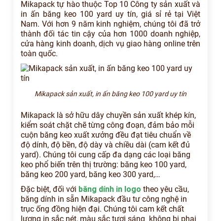
Mikapack tự hào thuộc Top 10 Công ty sản xuất và
in ấn băng keo 100 yard uy tín, giá sỉ rẻ tại Việt
Nam. Với hơn 9 năm kinh nghiệm, chúng tôi đã trở
thành đối tác tin cậy của hơn 1000 doanh nghiệp,
cửa hàng kinh doanh, dịch vụ giao hàng online trên
toàn quốc.
Mikapack sản xuất, in ấn băng keo 100 yard uy tín
Mikapack là sở hữu dây chuyền sản xuất khép kín,
kiểm soát chặt chẽ từng công đoạn, đảm bảo mỗi
cuộn băng keo xuất xưởng đều đạt tiêu chuẩn về
độ dính, độ bền, độ dày và chiều dài (cam kết đủ
yard). Chúng tôi cung cấp đa dạng các loại băng
keo phổ biến trên thị trường: băng keo 100 yard,
băng keo 200 yard, băng keo 300 yard,…
Đặc biệt, đối với
băng dính in logo
theo yêu cầu,
băng dính in sẵn Mikapack đầu tư công nghệ in
trục ống đồng hiện đại. Chúng tôi cam kết chất
lượng in sắc nét, màu sắc tươi sáng không bị phai