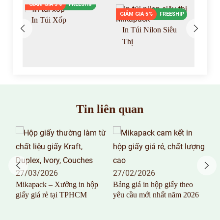
GIẢM GIÁ 5%
FREESHIP
P
GIẢM GIÁ 5%
FREESHIP
GIẢ
In Túi Xốp
In Túi Nilon Siêu
I
Thị
Tin liên quan
 và
27/03/2026
27/02/2026
26
Mikapack – Xưởng in hộp
Bảng giá in hộp giấy theo
In 
giấy giá rẻ tại TPHCM
yêu cầu mới nhất năm 2026
100
T