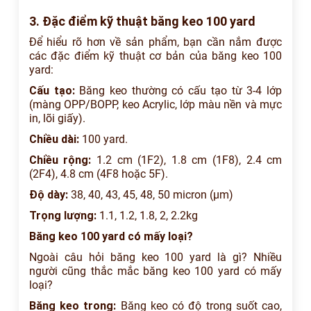
3. Đặc điểm kỹ thuật băng keo 100 yard
Để hiểu rõ hơn về sản phẩm, bạn cần nắm được
các đặc điểm kỹ thuật cơ bản của băng keo 100
yard:
Cấu tạo:
Băng keo thường có cấu tạo từ 3-4 lớp
(màng OPP/BOPP, keo Acrylic, lớp màu nền và mực
in, lõi giấy).
Chiều dài:
100 yard.
Chiều rộng:
1.2 cm (1F2), 1.8 cm (1F8), 2.4 cm
(2F4), 4.8 cm (4F8 hoặc 5F).
Độ dày:
38, 40, 43, 45, 48, 50 micron (µm)
Trọng lượng:
1.1, 1.2, 1.8, 2, 2.2kg
Băng keo 100 yard có mấy loại?
Ngoài câu hỏi băng keo 100 yard là gì? Nhiều
người cũng thắc mắc băng keo 100 yard có mấy
loại?
Băng keo trong:
Băng keo có độ trong suốt cao,