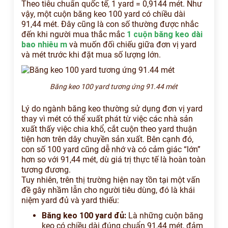
Theo tiêu chuẩn quốc tế, 1 yard = 0,9144 mét. Như
vậy, một cuộn băng keo 100 yard có chiều dài
91,44 mét. Đây cũng là con số thường được nhắc
đến khi người mua thắc mắc
1 cuộn băng keo dài
bao nhiêu m
và muốn đối chiếu giữa đơn vị yard
và mét trước khi đặt mua số lượng lớn.
Băng keo 100 yard tương ứng 91.44 mét
Lý do ngành băng keo thường sử dụng đơn vị yard
thay vì mét có thể xuất phát từ việc các nhà sản
xuất thấy việc chia khổ, cắt cuộn theo yard thuận
tiện hơn trên dây chuyền sản xuất. Bên cạnh đó,
con số 100 yard cũng dễ nhớ và có cảm giác “lớn”
hơn so với 91,44 mét, dù giá trị thực tế là hoàn toàn
tương đương.
Tuy nhiên, trên thị trường hiện nay tồn tại một vấn
đề gây nhầm lẫn cho người tiêu dùng, đó là khái
niệm yard đủ và yard thiếu:
Băng keo 100 yard đủ:
Là những cuộn băng
keo có chiều dài đúng chuẩn 91,44 mét, đảm