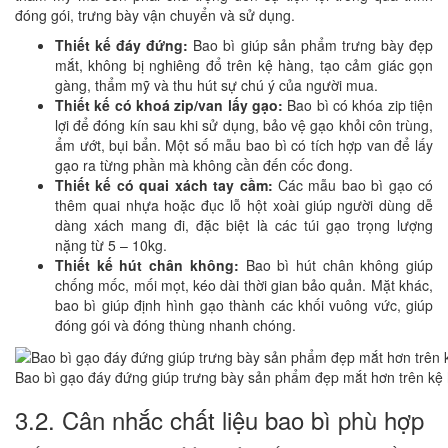
đóng gói, trưng bày vận chuyển và sử dụng.
Thiết kế đáy đứng:
Bao bì giúp sản phẩm trưng bày đẹp
mắt, không bị nghiêng đổ trên kệ hàng, tạo cảm giác gọn
gàng, thẩm mỹ và thu hút sự chú ý của người mua.
Thiết kế có khoá zip/van lấy gạo:
Bao bì có khóa zip tiện
lợi để đóng kín sau khi sử dụng, bảo vệ gạo khỏi côn trùng,
ẩm ướt, bụi bẩn. Một số mẫu bao bì có tích hợp van để lấy
gạo ra từng phần mà không cần đến cốc đong.
Thiết kế có quai xách tay cầm:
Các mẫu bao bì gạo có
thêm quai nhựa hoặc đục lỗ hột xoài giúp người dùng dễ
dàng xách mang đi, đặc biệt là các túi gạo trọng lượng
nặng từ 5 – 10kg.
Thiết kế hút chân không:
Bao bì hút chân không giúp
chống mốc, mối mọt, kéo dài thời gian bảo quản. Mặt khác,
bao bì giúp định hình gạo thành các khối vuông vức, giúp
đóng gói và đóng thùng nhanh chóng.
Bao bì gạo đáy đứng giúp trưng bày sản phẩm đẹp mắt hơn trên kệ
3.2. Cân nhắc chất liệu bao bì phù hợp