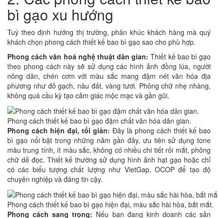
bì gạo xu hướng
Tuỳ theo định hướng thị trường, phân khúc khách hàng mà quý
khách chọn phong cách thiết kế bao bì gạo sao cho phù hợp.
Phong cách văn hoá nghệ thuật dân gian:
Thiết kế bao bì gạo
theo phong cách này sẽ sử dụng các hình ảnh đồng lúa, người
nông dân, chén cơm với màu sắc mang đậm nét văn hóa địa
phương như đỏ gạch, nâu đất, vàng tươi. Phông chữ nhẹ nhàng,
không quá cầu kỳ tạo cảm giác mộc mạc và gần gũi.
Phong cách thiết kế bao bì gạo đậm chất văn hóa dân gian.
Phong cách hiện đại, tối giản:
Đây là phong cách thiết kế bao
bì gạo nổi bật trong những năm gần đây, ưu tiên sử dụng tone
màu trung tính, ít màu sắc, không có nhiều chi tiết rối mắt, phông
chữ dễ đọc. Thiết kế thường sử dụng hình ảnh hạt gạo hoặc chỉ
có các biểu tượng chất lượng như VietGap, OCOP để tạo độ
chuyên nghiệp và đáng tin cậy.
Phong cách thiết kế bao bì gạo hiện đại, màu sắc hài hòa, bắt mắt.
Phong cách sang trọng:
Nếu bạn đang kinh doanh các sản