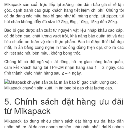
Mikapack sản xuất trực tiếp tại xưởng nên đảm bảo giá sỉ rẻ tận
gốc, cạnh tranh cao giúp khách hàng tiết kiệm chi phí. Chúng tôi
có đa dạng các mẫu bao bì gạo như túi màng ghép, túi zipper, túi
hút chân không, đầy đủ size từ 2kg, 5kg, 10kg, 15kg đến 20kg.
Bao bì gạo được sản xuất từ nguyên vật liệu nhập khẩu cao cấp,
có độ bền cao, chất lượng vượt trội, khả năng bảo quản tốt và đạt
tiêu chuẩn an toàn vệ sinh thực phẩm. Bao bì được thiết kế đẹp
mắt, in ấn bằng công nghệ in trục ống đồng hiện đại, cho ra các
chi tiết sắc nét, bền màu, không bong tróc.
Chúng tôi có đội ngũ vận tải riêng, hỗ trợ giao hàng toàn quốc,
cam kết khách hàng tại TPHCM nhận hàng sau 1 – 2 ngày, các
tỉnh thành khác nhận hàng sau 2 – 4 ngày.
Mikapack chuyên sản xuất, in ấn bao bì gạo chất lượng cao.
5. Chính sách đặt hàng ưu đãi
từ Mikapack
Mikapack áp dụng nhiều chính sách đặt hàng ưu đãi hấp dẫn
nhằm hỗ trợ tối đa cho doanh nghiệp, nhà phân phối, đại lý ngành