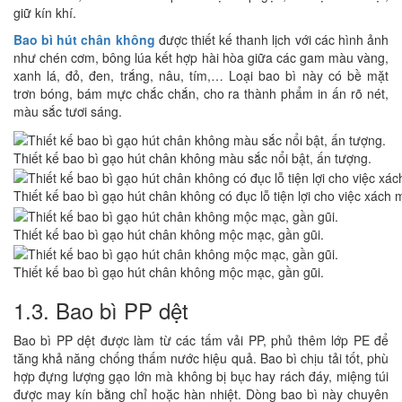
giữ kín khí.
Bao bì hút chân không
được thiết kế thanh lịch với các hình ảnh
như chén cơm, bông lúa kết hợp hài hòa giữa các gam màu vàng,
xanh lá, đỏ, đen, trắng, nâu, tím,… Loại bao bì này có bề mặt
trơn bóng, bám mực chắc chắn, cho ra thành phẩm in ấn rõ nét,
màu sắc tươi sáng.
Thiết kế bao bì gạo hút chân không màu sắc nổi bật, ấn tượng.
Thiết kế bao bì gạo hút chân không có đục lỗ tiện lợi cho việc xách 
Thiết kế bao bì gạo hút chân không mộc mạc, gần gũi.
Thiết kế bao bì gạo hút chân không mộc mạc, gần gũi.
1.3. Bao bì PP dệt
Bao bì PP dệt được làm từ các tấm vải PP, phủ thêm lớp PE để
tăng khả năng chống thấm nước hiệu quả. Bao bì chịu tải tốt, phù
hợp đựng lượng gạo lớn mà không bị bục hay rách đáy, miệng túi
được may kín bằng chỉ hoặc hàn nhiệt. Dòng bao bì này chuyên