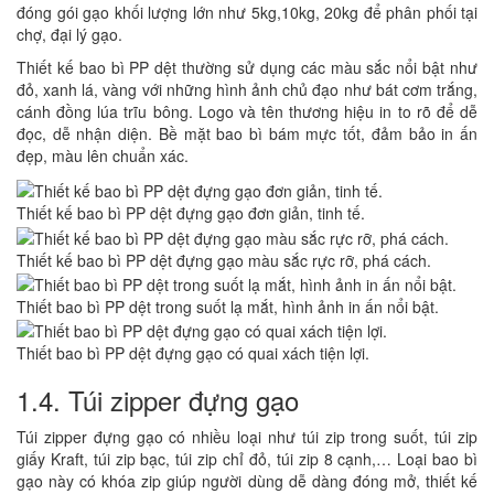
đóng gói gạo khối lượng lớn như 5kg,10kg, 20kg để phân phối tại
chợ, đại lý gạo.
Thiết kế bao bì PP dệt thường sử dụng các màu sắc nổi bật như
đỏ, xanh lá, vàng với những hình ảnh chủ đạo như bát cơm trắng,
cánh đồng lúa trĩu bông. Logo và tên thương hiệu in to rõ để dễ
đọc, dễ nhận diện. Bề mặt bao bì bám mực tốt, đảm bảo in ấn
đẹp, màu lên chuẩn xác.
Thiết kế bao bì PP dệt đựng gạo đơn giản, tinh tế.
Thiết kế bao bì PP dệt đựng gạo màu sắc rực rỡ, phá cách.
Thiết bao bì PP dệt trong suốt lạ mắt, hình ảnh in ấn nổi bật.
Thiết bao bì PP dệt đựng gạo có quai xách tiện lợi.
1.4. Túi zipper đựng gạo
Túi zipper đựng gạo có nhiều loại như túi zip trong suốt, túi zip
giấy Kraft, túi zip bạc, túi zip chỉ đỏ, túi zip 8 cạnh,… Loại bao bì
gạo này có khóa zip giúp người dùng dễ dàng đóng mở, thiết kế