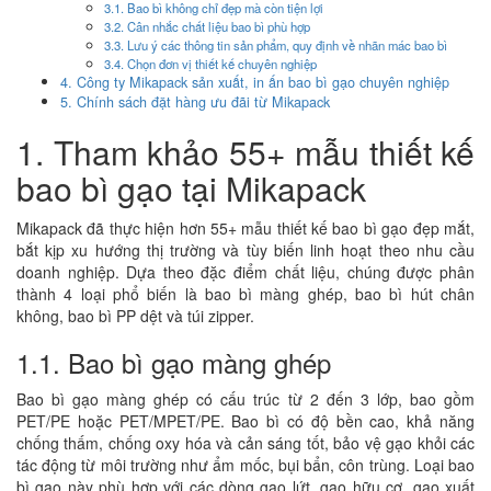
3.1. Bao bì không chỉ đẹp mà còn tiện lợi
3.2. Cân nhắc chất liệu bao bì phù hợp
3.3. Lưu ý các thông tin sản phẩm, quy định về nhãn mác bao bì
3.4. Chọn đơn vị thiết kế chuyên nghiệp
4. Công ty Mikapack sản xuất, in ấn bao bì gạo chuyên nghiệp
5. Chính sách đặt hàng ưu đãi từ Mikapack
1. Tham khảo 55+ mẫu thiết kế
bao bì gạo tại Mikapack
Mikapack đã thực hiện hơn 55+ mẫu thiết kế bao bì gạo đẹp mắt,
bắt kịp xu hướng thị trường và tùy biến linh hoạt theo nhu cầu
doanh nghiệp. Dựa theo đặc điểm chất liệu, chúng được phân
thành 4 loại phổ biến là bao bì màng ghép, bao bì hút chân
không, bao bì PP dệt và túi zipper.
1.1. Bao bì gạo màng ghép
Bao bì gạo màng ghép có cấu trúc từ 2 đến 3 lớp, bao gồm
PET/PE hoặc PET/MPET/PE. Bao bì có độ bền cao, khả năng
chống thấm, chống oxy hóa và cản sáng tốt, bảo vệ gạo khỏi các
tác động từ môi trường như ẩm mốc, bụi bẩn, côn trùng. Loại bao
bì gạo này phù hợp với các dòng gạo lứt, gạo hữu cơ, gạo xuất