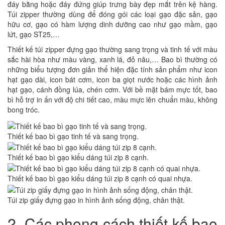
đáy bằng hoặc đáy đứng giúp trưng bày đẹp mắt trên kệ hàng.
Túi zipper thường dùng để đóng gói các loại gạo đặc sản, gạo
hữu cơ, gạo có hàm lượng dinh dưỡng cao như gạo mầm, gạo
lứt, gạo ST25,…
Thiết kế túi zipper đựng gạo thường sang trọng và tinh tế với màu
sắc hài hòa như màu vàng, xanh lá, đỏ nâu,… Bao bì thường có
những biểu tượng đơn giản thể hiện đặc tính sản phẩm như icon
hạt gạo dài, icon bát cơm, icon ba giọt nước hoặc các hình ảnh
hạt gạo, cánh đồng lúa, chén cơm. Với bề mặt bám mực tốt, bao
bì hỗ trợ in ấn với độ chi tiết cao, màu mực lên chuẩn màu, không
bong tróc.
Thiết kế bao bì gạo tinh tế và sang trọng.
Thiết kế bao bì gạo kiểu dáng túi zip 8 cạnh.
Thiết kế bao bì gạo kiểu dáng túi zip 8 cạnh có quai nhựa.
Túi zip giấy đựng gạo in hình ảnh sống động, chân thật.
2. Các phong cách thiết kế bao