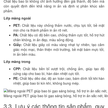
Chất liệu bao bì không chỉ ảnh hưởng đến giá thành, độ bền mà
còn quyết định đến khả năng in ấn và định vị phân khúc sản
phẩm.
Lớp màng ngoài
PET:
Chất liệu này chống thấm nước, chịu lực tốt, bề mặt
mịn cho ra thành phẩm in ấn rõ nét.
PA:
Chất liệu có độ bền cao, chống thấm cực tốt, hỗ trợ hút
chân không, in ấn đẹp, màu sống động.
Giấy:
Chất liệu giấy có màu vàng nhạt tự nhiên, tạo cảm
giác mộc mạc, thân thiện môi trường, bề mặt bám mực tốt,
in ấn bền màu.
Lớp màng trong
CPP:
Chất liệu bền bỉ vượt trội, chống ẩm, giúp tạo độ
cứng cáp cho bao bì, hàn dán nhiệt cực tốt.
PE:
Chất liệu dẻo dai, độ an toàn cao, bám dính tốt khi hàn
nhiệt, giúp bao bì kín khí, không bung mép.
Màng ngoài PET giúp bao bì gạo sáng bóng, hỗ trợ in ấn sắc nét, l
3.3. Lưu ý các thông tin sản phẩm, quy