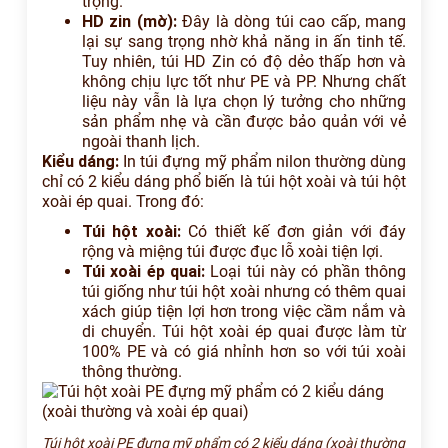
trọng.
HD zin (mờ):
Đây là dòng túi cao cấp, mang
lại sự sang trọng nhờ khả năng in ấn tinh tế.
Tuy nhiên, túi HD Zin có độ dẻo thấp hơn và
không chịu lực tốt như PE và PP. Nhưng chất
liệu này vẫn là lựa chọn lý tưởng cho những
sản phẩm nhẹ và cần được bảo quản với vẻ
ngoài thanh lịch.
Kiểu dáng:
In túi đựng mỹ phẩm nilon thường dùng
chỉ có 2 kiểu dáng phổ biến là túi hột xoài và túi hột
xoài ép quai. Trong đó:
Túi hột xoài:
Có thiết kế đơn giản với đáy
rộng và miệng túi được đục lỗ xoài tiện lợi.
Túi xoài ép quai:
Loại túi này có phần thông
túi giống như túi hột xoài nhưng có thêm quai
xách giúp tiện lợi hơn trong việc cầm nắm và
di chuyển. Túi hột xoài ép quai được làm từ
100% PE và có giá nhỉnh hơn so với túi xoài
thông thường.
Túi hột xoài PE đựng mỹ phẩm có 2 kiểu dáng (xoài thường