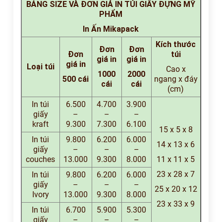
BẢNG SIZE VÀ ĐƠN GIÁ IN TÚI GIẤY ĐỰNG MỸ
PHẨM
In Ấn Mikapack
Kích thước
Đơn
Đơn
Đơn
túi
giá in
giá in
giá in
Loại túi
Cao x
1000
2000
500 cái
ngang x đáy
cái
cái
(cm)
In túi
6.500
4.700
3.900
giấy
–
–
–
kraft
9.300
7.300
6.100
15 x 5 x 8
In túi
9.800
6.200
6.000
14 x 13 x 6
giấy
–
–
–
couches
13.000
9.300
8.000
11 x 11 x 5
23 x 28 x 7
In túi
9.800
6.200
6.000
giấy
–
–
–
25 x 20 x 12
Ivory
13.000
9.300
8.000
23 x 33 x 9
In túi
6.700
5.900
5.300
giấy
–
–
–