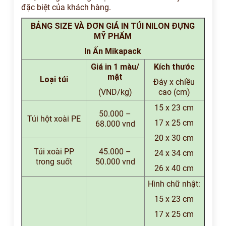
đặc biệt của khách hàng.
BẢNG SIZE VÀ ĐƠN GIÁ IN TÚI NILON ĐỰNG
MỸ PHẨM
In Ấn Mikapack
Giá in 1 màu/
Kích thước
mặt
Loại túi
Đáy x chiều
(VND/kg)
cao (cm)
15 x 23 cm
50.000 –
Túi hột xoài PE
17 x 25 cm
68.000 vnd
20 x 30 cm
Túi xoài PP
45.000 –
24 x 34 cm
trong suốt
50.000 vnd
26 x 40 cm
Hình chữ nhật:
15 x 23 cm
17 x 25 cm