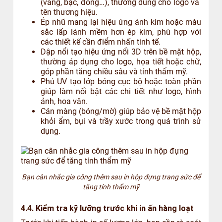
(vàng, bạc, đồng…), thường dùng cho logo và
tên thương hiệu.
Ép nhũ mang lại hiệu ứng ánh kim hoặc màu
sắc lấp lánh mềm hơn ép kim, phù hợp với
các thiết kế cần điểm nhấn tinh tế.
Dập nổi tạo hiệu ứng nổi 3D trên bề mặt hộp,
thường áp dụng cho logo, họa tiết hoặc chữ,
góp phần tăng chiều sâu và tính thẩm mỹ.
Phủ UV tạo lớp bóng cục bộ hoặc toàn phần
giúp làm nổi bật các chi tiết như logo, hình
ảnh, hoa văn.
Cán màng (bóng/mờ) giúp bảo vệ bề mặt hộp
khỏi ẩm, bụi và trầy xước trong quá trình sử
dụng.
Bạn cân nhắc gia công thêm sau in hộp đựng trang sức để
tăng tính thẩm mỹ
4.4. Kiểm tra kỹ lưỡng trước khi in ấn hàng loạt