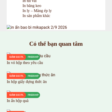
In túi vải
In băng keo
In ly – Màng ép ly
In sản phẩm khác
Có thể bạn quan tâm
GIẢM GIÁ 5%
FREESHIP
In vỏ hộp theo yêu cầu
GIẢM GIÁ 5%
FREESHIP
In hộp giấy đựng thức ăn
GIẢM GIÁ 5%
FREESHIP
In ấn hộp quà