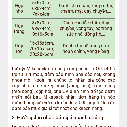
5x5x3cm,
Hộp
Dành cho nhẫn, khuyên tai,
6x6x4cm,
nhỏ
charm, mặt dây chuyền,…
7x7x4cm
8x8x3cm,
Dành cho lắc chân, dây
Hộp
9x9x4cm,
chuyền, vòng tay, bộ trang
trung
10x10x5cm
sức nhỏ, đồng hồ,…
15x15x5cm,
Hộp
Dành cho bộ trang sức
20x15x5cm,
lớn
hoàn chỉnh, vòng kiềng
20x20x6cm
Lưu ý:
Mikapack sử dụng công nghệ in Offset hỗ
trợ từ 1-4 màu, đảm bảo hình ảnh sắc nét, không
nhòe mờ. Ngoài ra, chúng tôi nhận gia công cao
cấp như: ép kim/ép nhũ (vàng, bạc), cán màng
(mờ/bóng), dập nổi, phủ UV định hình để tạo điểm
nhấn nổi bật. Mikapack nhận đơn hàng in hộp
đựng trang sức với số lượng từ 5.000 hộp trở lên để
đảm bảo mức giá sỉ tốt nhất cho khách hàng.
3. Hướng dẫn nhận báo giá nhanh chóng
Để nhận được báo giá in hộp giấy đựng trang sức