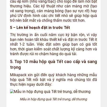
cầu ép kim (nhũ vàng/bạc) cho logo để làm nổi bật
thương hiệu. Các kỹ thuật như cán màng mờ (tạo
vẻ sang trọng), cán màng bóng (tạo sự rực rỡ) hay
phủ UV định hình các chi tiết nhỏ sẽ giúp hộp quà
trở nên bắt mắt và chống thấm nước tốt hơn.
5 – Lên kế hoạch đặt in trước Tết
Thị trường in ấn cuối năm cực kỳ bận rộn, vì vậy
bạn nên hoàn tất khâu thiết kế và đặt in trước Tết ít
nhất 1-2 tuần. Việc đặt sớm giúp bạn có giá tốt
hơn, thời gian kiểm soát chất lượng kỹ càng hơn và
tránh được rủi ro chậm hàng do quá tải.
5. Top 10 mẫu hộp quà Tết cao cấp và sang
trọng
Mikapack xin gửi đến quý khách hàng những mẫu
hộp quà Tết nổi bật và ý nghĩa mà chúng tôi đã
thực hiện ngay dưới đây:
Mẫu in hộp đựng quà Tết trẻ trung, dễ thương