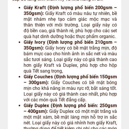
Giấy Kraft (Định lượng phổ biến 200gsm –
350gsm):
Giấy Kraft có màu nâu tự nhiên, bề
mặt nhám nhẹ tạo cảm giác mộc mạc và
thân thiện với môi trường. Loại giấy này có
độ bền cao, giá thành rẻ, phù hợp cho các set
quà hạt dinh dưỡng hoặc thực phẩm organic.
Giấy Ivory (Định lượng phổ biến 210gsm –
350gsm):
Giấy Ivory có bề mặt trắng mịn, độ
bám mực cao cho hình ảnh in sắc nét và màu
sắc tươi sáng. Loại giấy này có giá thành cao
hơn giấy Kraft và Duplex, phù hợp cho hộp
quà Tết sang trọng,
Giấy Couches (Định lượng phổ biến 150gsm
– 300gsm):
Giấy Couches có bề mặt bóng
mịn cho khả năng in màu rực rỡ, bắt sáng tốt.
Loại giấy này có giá thành cao nhất, phù hợp
với các món quà Tết đẳng cấp.
Giấy Duplex (Định lượng phổ biến: 250gsm
– 400gsm):
Giấy Duplex có một mặt trắng và
một mặt xám, bề mặt láng mịn hỗ trợ in sắc
nét. Loại giấy này có giá nhỉnh hơn giấy Kraft,
thường dùng để tiết kiệm chi phí cho các món