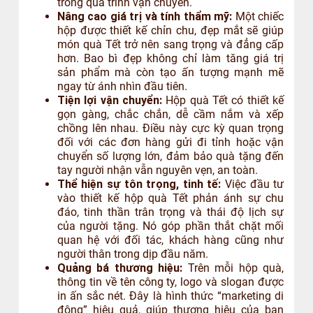
trong quá trình vận chuyển.
Nâng cao giá trị và tính thẩm mỹ:
Một chiếc
hộp được thiết kế chỉn chu, đẹp mắt sẽ giúp
món quà Tết trở nên sang trọng và đẳng cấp
hơn. Bao bì đẹp không chỉ làm tăng giá trị
sản phẩm mà còn tạo ấn tượng mạnh mẽ
ngay từ ánh nhìn đầu tiên.
Tiện lợi vận chuyển:
Hộp quà Tết có thiết kế
gọn gàng, chắc chắn, dễ cầm nắm và xếp
chồng lên nhau. Điều này cực kỳ quan trọng
đối với các đơn hàng gửi đi tỉnh hoặc vận
chuyển số lượng lớn, đảm bảo quà tặng đến
tay người nhận vẫn nguyên vẹn, an toàn.
Thể hiện sự tôn trọng, tinh tế:
Việc đầu tư
vào thiết kế hộp quà Tết phản ánh sự chu
đáo, tinh thần trân trọng và thái độ lịch sự
của người tặng. Nó góp phần thắt chặt mối
quan hệ với đối tác, khách hàng cũng như
người thân trong dịp đầu năm.
Quảng bá thương hiệu:
Trên mỗi hộp quà,
thông tin về tên công ty, logo và slogan được
in ấn sắc nét. Đây là hình thức “marketing di
động” hiệu quả, giúp thương hiệu của bạn