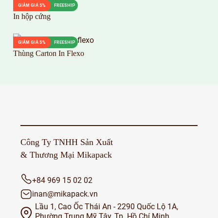
GIẢM GIÁ 5%
FREESHIP
In hộp cứng
GIẢM GIÁ 5%
FREESHIP
Thùng Carton In Flexo
Công Ty TNHH Sản Xuất
& Thương Mại Mikapack
+84 969 15 02 02
inan@mikapack.vn
Lầu 1, Cao Ốc Thái An - 2290 Quốc Lộ 1A,
Phường Trung Mỹ Tây, Tp. Hồ Chí Minh