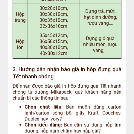
30x20x10cm,
Đựng trà, mứt,
Hộp
30x30x10cm,
hạt dinh dưỡng,
trung
30x35x10cm,
rượu vang,…
32x36x10cm
35x45x12cm,
Đựng giỏ quà
Hộp
36x50x15cm,
nhiều món, rượu
lớn
40x30x10cm,
vang,…
40x30x12cm
3. Hướng dẫn nhận báo giá in hộp đựng quà
Tết nhanh chóng
Để nhận được báo giá in hộp đựng quà Tết nhanh
chóng từ xưởng Mikapack, quý khách hàng nên
chuẩn bị các thông tin sau:
Chọn chất liệu:
Bạn muốn dùng carton
lạnh/carton sóng bồi giấy Kraft, Couches,
Duplex hay Ivory?
Chọn kiểu dáng:
Bạn cần sử dụng nắp âm
dương, nắp nam châm hay nắp gài?