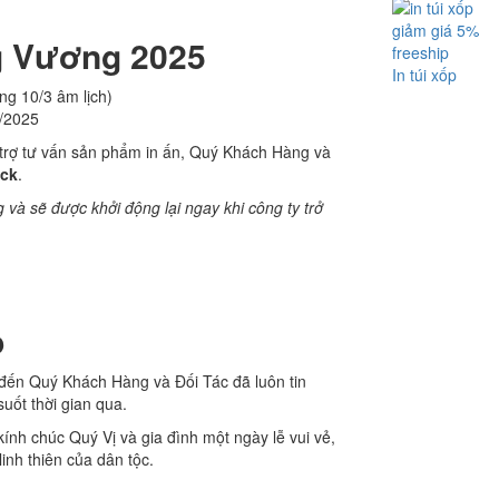
giảm giá 5%
ng Vương 2025
freeship
In túi xốp
g 10/3 âm lịch)
/2025
ỗ trợ tư vấn sản phẩm in ấn, Quý Khách Hàng và
ack
.
 và sẽ được khởi động lại ngay khi công ty trở
p
 đến Quý Khách Hàng và Đối Tác đã luôn tin
suốt thời gian qua.
nh chúc Quý Vị và gia đình một ngày lễ vui vẻ,
inh thiên của dân tộc.