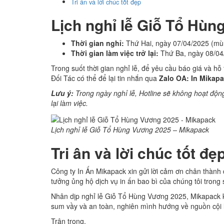
Tri ân và lời chúc tốt đẹp
Lịch nghỉ lễ Giỗ Tổ Hù
Thời gian nghỉ:
Thứ Hai, ngày 07/04/2025 (mùn
Thời gian làm việc trở lại:
Thứ Ba, ngày 08/04
Trong suốt thời gian nghỉ lễ, để yêu cầu báo giá và h
Đối Tác có thể để lại tin nhắn qua
Zalo OA: In Mikap
Lưu ý:
Trong ngày nghỉ lễ, Hotline sẽ không hoạt động
lại làm việc.
Lịch nghỉ lễ Giỗ Tổ Hùng Vương 2025 – Mikapack
Tri ân và lời chúc tốt đẹ
Công ty In Ấn Mikapack xin gửi lời cảm ơn chân thành
tưởng ủng hộ dịch vụ in ấn bao bì của chúng tôi trong 
Nhân dịp nghỉ lễ Giỗ Tổ Hùng Vương 2025, Mikapack kí
sum vầy và an toàn, nghiên mình hướng về nguồn cội l
Trân trọng,