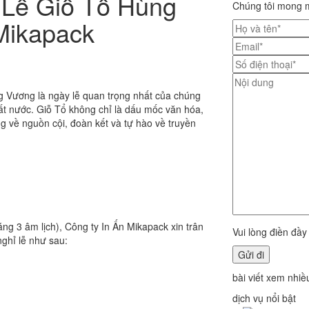
 Lễ Giỗ Tổ Hùng
Chúng tôi mong m
Mikapack
 Vương là ngày lễ quan trọng nhất của chúng
ất nước. Giỗ Tổ không chỉ là dấu mốc văn hóa,
g về nguồn cội, đoàn kết và tự hào về truyền
 3 âm lịch), Công ty In Ấn Mikapack xin trân
Vui lòng điền đầy
ghỉ lễ như sau:
bài viết xem nhiề
dịch vụ nổi bật