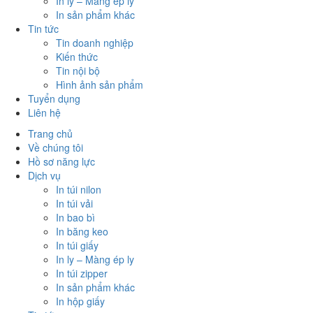
In ly – Màng ép ly
In sản phẩm khác
Tin tức
Tin doanh nghiệp
Kiến thức
Tin nội bộ
Hình ảnh sản phẩm
Tuyển dụng
Liên hệ
Trang chủ
Về chúng tôi
Hồ sơ năng lực
Dịch vụ
In túi nilon
In túi vải
In bao bì
In băng keo
In túi giấy
In ly – Màng ép ly
In túi zipper
In sản phẩm khác
In hộp giấy