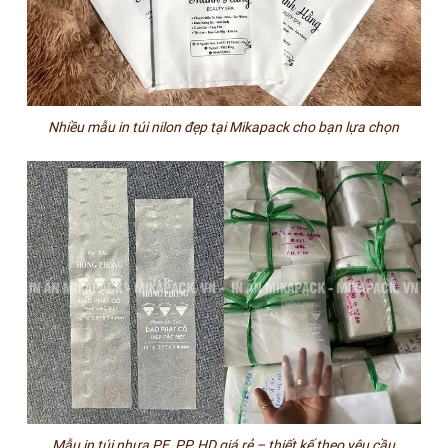
Nhiều mẫu in túi nilon đẹp tại Mikapack cho bạn lựa chọn
Mẫu in túi nhựa PE, PP, HD giá rẻ – thiết kế theo yêu cầu