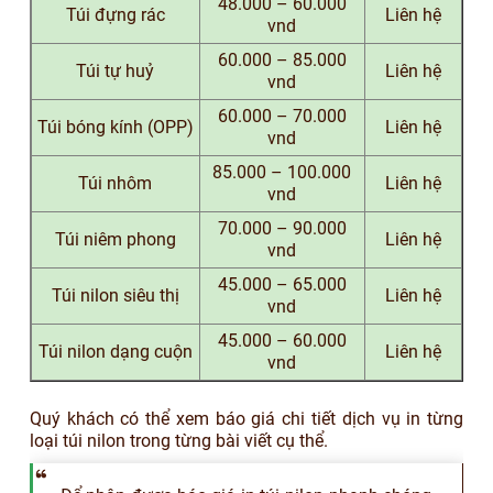
48.000 – 60.000
Túi đựng rác
Liên hệ
vnd
60.000 – 85.000
Túi tự huỷ
Liên hệ
vnd
60.000 – 70.000
Túi bóng kính (OPP)
Liên hệ
vnd
85.000 – 100.000
Túi nhôm
Liên hệ
vnd
70.000 – 90.000
Túi niêm phong
Liên hệ
vnd
45.000 – 65.000
Túi nilon siêu thị
Liên hệ
vnd
45.000 – 60.000
Túi nilon dạng cuộn
Liên hệ
vnd
Quý khách có thể xem báo giá chi tiết dịch vụ in từng
loại túi nilon trong từng bài viết cụ thể.