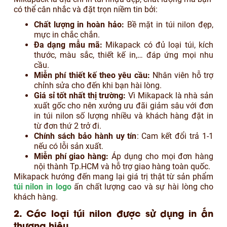
có thể cân nhắc và đặt trọn niềm tin bởi:
Chất lượng in hoàn hảo:
Bề mặt in túi nilon đẹp,
mực in chắc chắn.
Đa dạng mẫu mã:
Mikapack có đủ loại túi, kích
thước, màu sắc, thiết kế in,… đáp ứng mọi nhu
cầu.
Miễn phí thiết kế theo yêu cầu:
Nhân viên hỗ trợ
chỉnh sửa cho đến khi bạn hài lòng.
Giá sỉ tốt nhất thị trường:
Vì Mikapack là nhà sản
xuất gốc cho nên xưởng ưu đãi giảm sâu với đơn
in túi nilon số lượng nhiều và
khách hàng đặt in
từ đơn thứ 2 trở đi.
Chính sách bảo hành uy tín
: Cam kết đổi trả 1-1
nếu có lỗi sản xuất.
Miễn phí giao hàng:
Áp dụng cho mọi đơn hàng
nội thành Tp.HCM và hỗ trợ giao hàng toàn quốc.
Mikapack hướng đến mang lại giá trị thật từ sản phẩm
túi nilon in logo
ấn chất lượng cao và sự hài lòng cho
khách hàng.
2. Các loại túi nilon được sử dụng in ấn
thương hiệu