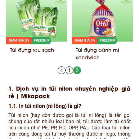
GIẢM GIÁ 5%
FREESHIP
GIẢM GIÁ 5%
FREESHIP
Túi đựng rau sạch
Túi đựng bánh mì
sandwich
1
2
1. Dịch vụ in túi nilon chuyên nghiệp giá
rẻ | Mikapack
1.1. In túi nilon (ni lông) là gì?
Túi nilon (hay còn được gọi là túi ni lông) là tên gọi
chung của rất nhiều loại bao bì, túi được làm từ chất
liệu nilon như PE, PP, HD, OPP, PA… Các loại túi nilon
trên cùng dòng túi tự huỷ thường được in logo, thông