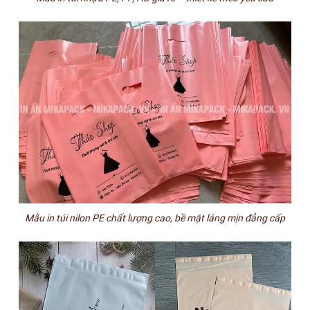
Mẫu in túi nilon PE chất lượng cao, bề mặt láng mịn đẳng cấp