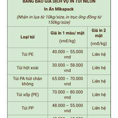
BẢNG BÁO GIÁ DỊCH VỤ IN TÚI NILON
In Ấn Mikapack
(Nhận in lụa từ 10kg/size, in trục ống đồng từ
150kg/size)
Giá in 2
Giá in 1 màu/ mặt
mặt
Loại túi
(vnđ/kg)
(vnđ/kg)
40.000 – 55.000
Túi PE
Liên hệ
vnd
30.000 – 58.000
Túi hột xoài
Liên hệ
vnd
Túi PA hút chân
65.000 – 70.000
Liên hệ
không
vnd
70.000 – 80.000
Túi xốp (PE)
Liên hệ
vnd
48.000 – 55.000
Túi PP
Liên hệ
vnd