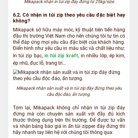
Mikapack nhận in túi zip đáy đứng từ 25kg/size
6.2. Có nhận in túi zip theo yêu cầu đặc biệt hay
không?
Mikapack sở hữu máy móc, kỹ thuật tiên tiến hàng
đầu thị trường Việt Nam cho nên chúng tôi tự tin có
thể đáp ứng mọi yêu cầu đặc biệt của khách hàng.
Điển hình như yêu cầu in màu sắc và chất liệu như:
In túi zip bạc,
in túi zip kraft
, in nhiều lớp, ép kim,
ép nhũ, đục lỗ, trang trí…
Mikapack nhận sản xuất và in túi zip đáy đứng theo yêu
cầu độc đáo, ấn tượng.
Tóm lại, Mikapack không chỉ nhận in túi zip đáy
đứng mà còn chuyên sản xuất với đầy đủ kích
thước thông dụng trên thị trường. Để được tư vấn
và nhận bảng báo giá in ấn túi zipper đáy đứng thì
hãy nhanh tay liên hệ với chúng tôi thông qua: