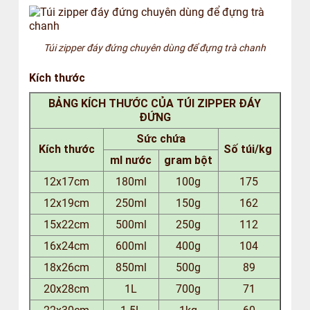
Túi zipper đáy đứng chuyên dùng để đựng trà chanh
Kích thước
BẢNG KÍCH THƯỚC CỦA TÚI ZIPPER ĐÁY
ĐỨNG
Sức chứa
Kích thước
Số túi/kg
ml nước
gram bột
12x17cm
180ml
100g
175
12x19cm
250ml
150g
162
15x22cm
500ml
250g
112
16x24cm
600ml
400g
104
18x26cm
850ml
500g
89
20x28cm
1L
700g
71