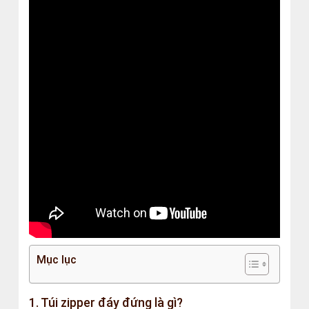
Mục lục
1. Túi zipper đáy đứng là gì?