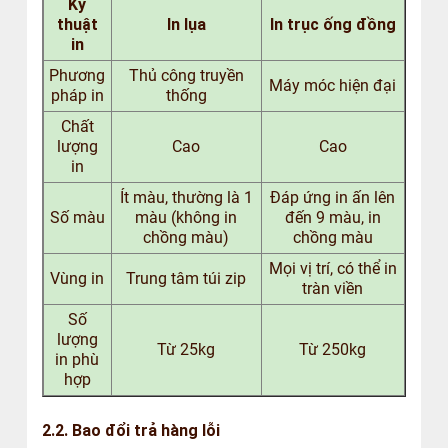
Kỹ
thuật
In lụa
In trục ống đồng
in
Phương
Thủ công truyền
Máy móc hiện đại
pháp in
thống
Chất
lượng
Cao
Cao
in
Ít màu, thường là 1
Đáp ứng in ấn lên
Số màu
màu (không in
đến 9 màu, in
chồng màu)
chồng màu
Mọi vị trí, có thể in
Vùng in
Trung tâm túi zip
tràn viền
Số
lượng
Từ 25kg
Từ 250kg
in phù
hợp
2.2. Bao đổi trả hàng lỗi