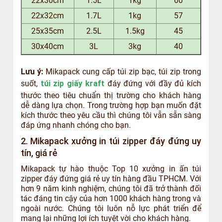
22x30cm
1.5L
1kg
60
22x32cm
1.7L
1kg
57
25x35cm
2.5L
1.5kg
45
30x40cm
3L
3kg
40
Lưu ý:
Mikapack cung cấp túi zip bạc, túi zip trong
suốt,
túi zip giấy kraft
đáy đứng với đầy đủ kích
thước theo tiêu chuẩn thị trường cho khách hàng
dễ dàng lựa chọn. Trong trường hợp bạn muốn đặt
kích thước theo yêu cầu thì chúng tôi vẫn sẵn sàng
đáp ứng nhanh chóng cho bạn.
2. Mikapack xưởng in túi zipper đáy đứng uy
tín, giá rẻ
Mikapack tự hào thuộc Top 10 xưởng in ấn túi
zipper đáy đứng giá rẻ uy tín hàng đầu TPHCM. Với
hơn 9 năm kinh nghiệm, chúng tôi đã trở thành đối
tác đáng tin cậy của hơn 1000 khách hàng trong và
ngoài nước. Chúng tôi luôn nỗ lực phát triển để
mang lại những lợi ích tuyệt vời cho khách hàng.