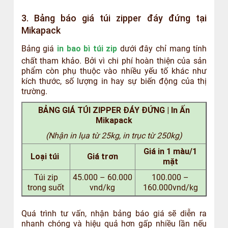
3. Bảng báo giá túi zipper đáy đứng tại
Mikapack
Bảng giá
in bao bì túi zip
dưới đây chỉ mang tính
chất tham khảo. Bởi vì chi phí hoàn thiện của sản
phẩm còn phụ thuộc vào nhiều yếu tố khác như
kích thước, số lượng in hay sự biến động của thị
trường.
BẢNG GIÁ TÚI ZIPPER ĐÁY ĐỨNG | In Ấn
Mikapack
(Nhận in lụa từ 25kg, in trục từ 250kg)
Giá in 1 màu/1
Loại túi
Giá trơn
mặt
Túi zip
45.000 – 60.000
100.000 –
trong suốt
vnd/kg
160.000vnd/kg
Quá trình tư vấn, nhận bảng báo giá sẽ diễn ra
nhanh chóng và hiệu quả hơn gấp nhiều lần nếu