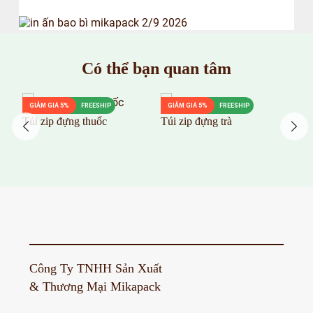
Có thể bạn quan tâm
GIẢM GIÁ 5%
FREESHIP
GIẢM GIÁ 5%
FREESHIP
G
Túi zip đựng thuốc
Túi zip đựng trà
Tú
Công Ty TNHH Sản Xuất
& Thương Mại Mikapack