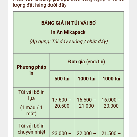
lượng đặt hàng dưới đây.
BẢNG GIÁ IN TÚI VẢI BỐ
In Ấn Mikapack
(Áp dụng: Túi đáy suông / chặt đáy)
Đơn giá
(vnd/túi)
Phương pháp
in
500 túi
1000 túi
1000 túi
Túi vải bố in
lụa
17.600 –
16.500 –
16.000 –
20.500
21.000
20.000
(1 màu / 1
mặt)
Túi vải bố in
chuyển nhiệt
23.000 –
22.000 –
21.500 –