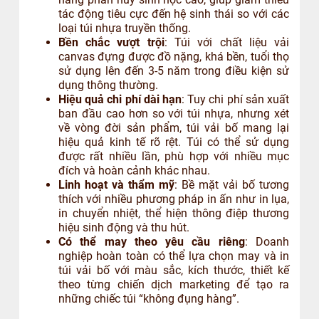
tác động tiêu cực đến hệ sinh thái so với các
loại túi nhựa truyền thống.
Bền chắc vượt trội
: Túi với chất liệu vải
canvas đựng được đồ nặng, khá bền, tuổi thọ
sử dụng lên đến 3-5 năm trong điều kiện sử
dụng thông thường.
Hiệu quả chi phí dài hạn
: Tuy chi phí sản xuất
ban đầu cao hơn so với túi nhựa, nhưng xét
về vòng đời sản phẩm, túi vải bố mang lại
hiệu quả kinh tế rõ rệt. Túi có thể sử dụng
được rất nhiều lần, phù hợp với nhiều mục
đích và hoàn cảnh khác nhau.
Linh hoạt và thẩm mỹ
: Bề mặt vải bố tương
thích với nhiều phương pháp in ấn như in lụa,
in chuyển nhiệt, thể hiện thông điệp thương
hiệu sinh động và thu hút.
Có thể may theo yêu cầu riêng
: Doanh
nghiệp hoàn toàn có thể lựa chọn may và in
túi vải bố với màu sắc, kích thước, thiết kế
theo từng chiến dịch marketing để tạo ra
những chiếc túi “không đụng hàng”.