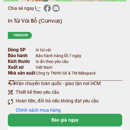
Chia sẻ ngay
In Túi Vải Bố (Canvas)
FREESHIP
Dòng SP
In túi vải
Bảo hành
Bảo hành hàng lỗi 7 ngày.
Kích thước
In ấn theo yêu cầu
Xuất xứ
Việt Nam
Nhà sản xuất
Công ty TNHH SX & TM Mikapack
Vận chuyển toàn quốc - giao tận nơi HCM
Thiết kế theo yêu cầu
Hoàn tiền, đổi trả nếu không đạt yêu cầu
Chính sách mua hàng
Báo giá ngay