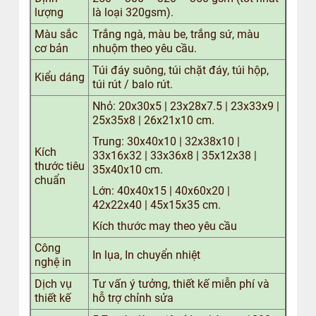
lượng
là loại 320gsm).
Màu sắc
Trắng ngà, màu be, trắng sứ, màu
cơ bản
nhuộm theo yêu cầu.
Túi đáy suông, túi chặt đáy, túi hộp,
Kiểu dáng
túi rút / balo rút.
Nhỏ: 20x30x5 | 23x28x7.5 | 23x33x9 |
25x35x8 | 26x21x10 cm.
Trung: 30x40x10 | 32x38x10 |
Kích
33x16x32 | 33x36x8 | 35x12x38 |
thước tiêu
35x40x10 cm.
chuẩn
Lớn: 40x40x15 | 40x60x20 |
42x22x40 | 45x15x35 cm.
Kích thước may theo yêu cầu
Công
In lụa, In chuyển nhiệt
nghệ in
Dịch vụ
Tư vấn ý tưởng, thiết kế miễn phí và
thiết kế
hỗ trợ chỉnh sửa