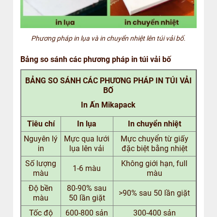
Phương pháp in lụa và in chuyển nhiệt lên túi vải bố.
Bảng so sánh các phương pháp in túi vải bố
BẢNG SO SÁNH CÁC PHƯƠNG PHÁP IN TÚI VẢI
BỐ
In Ấn Mikapack
Tiêu chí
In lụa
In chuyển nhiệt
Nguyên lý
Mực qua lưới
Mực chuyển từ giấy
in
lụa lên vải
đặc biệt bằng nhiệt
Số lượng
Không giới hạn, full
1-6 màu
màu
màu
Độ bền
80-90% sau
>90% sau 50 lần giặt
màu
50 lần giặt
Tốc độ
600-800 sản
300-400 sản