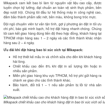
Mikapack cam kết bao bì làm từ nguyên vật liệu cao cấp, được
tuyển chọn kỹ lưỡng, đạt chuẩn an toàn vệ sinh thực phẩm, bền
đẹp vượt trội. Chúng tôi đầu tư hệ thống máy in công nghệ cao,
đảm bảo thành phẩm sắc nét, bền màu, không bong tróc mực.
Đội ngũ chuyên viên tư vấn tận tình, gợi ý phương án đặt in tối ưu
chi phí, báo giá minh bạch, hỗ trợ đặt hàng nhanh chóng. Chúng
tôi cam kết giao hàng đúng tiến độ theo hợp đồng, khách hàng tại
TPHCM nhận hàng sau 1 – 2 ngày và các tỉnh thành khác nhận
hàng sau 2 – 4 ngày.
Ưu đãi khi đặt hàng bao bì xúc xích tại Mikapack:
Hỗ trợ thiết kế mẫu in và chỉnh sửa cho đến khi khách hàng
hài lòng.
Chiết khấu cao đến 8% khi đặt in số lượng lớn hoặc in
nhiều sản phẩm.
Miễn phí giao hàng khu vực TPHCM, hỗ trợ phí gửi hàng ra
chành xe giao cho các tỉnh thành khác.
Bảo hành, đổi trả 1 – 1 nếu sản phẩm bị lỗi từ nhà sản
xuất.
Mikapack chiết khấu cao cho khách hàng đặt in bao bì xúc xích số l