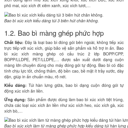
phô mai, xúc xích ớt xiêm xanh, xúc xích tươi,…
Bao bì xúc xích kiểu dáng túi 3 biên hút chân không.
1.2. Bao bì màng ghép phức hợp
Chất liệu:
Đây là loại bao bì đóng gói bên ngoài, không tiếp xúc
trực tiếp với xúc xích, giúp bảo vệ sản phẩm và hỗ trợ in ấn. Bao
bì xúc xích màng ghép có cấu trúc 2 lớp BOPP/CPP,
BOPP/LLDPE, PET/LLDPE,… được sản xuất dưới dạng cuộn
màng lớn chuyên dùng cho máy đóng gói tự động. Bao bì có đặc
tính chịu lực tốt, chống thấm, độ bền cao, bề mặt ít trầy xước, dày
dặn, giúp in ấn chuẩn màu, rõ nét.
Kiểu dáng:
Túi hàn lưng giữa, bao bì dạng cuộn đóng gói tự
động xúc xích ăn liền.
Ứng dụng:
Sản phẩm được dùng làm bao bì xúc xích tiệt trùng,
chứa các loại xúc xích ăn liền như xúc xích heo, xúc xích gà, xúc
xích bò,…
Bao bì xúc xích làm từ màng ghép phức hợp kiểu dáng túi hàn lưng 