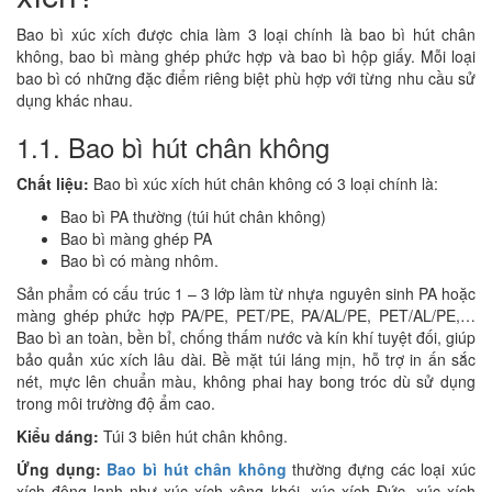
Bao bì xúc xích được chia làm 3 loại chính là bao bì hút chân
không, bao bì màng ghép phức hợp và bao bì hộp giấy. Mỗi loại
bao bì có những đặc điểm riêng biệt phù hợp với từng nhu cầu sử
dụng khác nhau.
1.1. Bao bì hút chân không
Chất liệu:
Bao bì xúc xích hút chân không có 3 loại chính là:
Bao bì PA thường (túi hút chân không)
Bao bì màng ghép PA
Bao bì có màng nhôm.
Sản phẩm có cấu trúc 1 – 3 lớp làm từ nhựa nguyên sinh PA hoặc
màng ghép phức hợp PA/PE, PET/PE, PA/AL/PE, PET/AL/PE,…
Bao bì an toàn, bền bỉ, chống thấm nước và kín khí tuyệt đối, giúp
bảo quản xúc xích lâu dài. Bề mặt túi láng mịn, hỗ trợ in ấn sắc
nét, mực lên chuẩn màu, không phai hay bong tróc dù sử dụng
trong môi trường độ ẩm cao.
Kiểu dáng:
Túi 3 biên hút chân không.
Ứng dụng:
Bao bì hút chân không
thường đựng các loại xúc
xích đông lạnh như xúc xích xông khói, xúc xích Đức, xúc xích