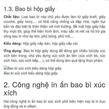
1.3. Bao bì hộp giấy
Chất liệu:
Loại bao bì này chủ yếu được làm từ giấy kraft, giấy
couche, giấy ivory,… có khả năng chống va đập nhẹ, ngăn bụi
bẩn và đặc biệt là thân thiện với môi trường. Bề mặt hộp giấy hấp
thụ mực tốt, giúp thể hiện hình ảnh, màu sắc rõ nét và hỗ trợ gia
công sau in như ép kim, phủ bóng, phủ mờ,…
Kiểu dáng:
Hộp giấy nắp dán, hộp giấy nắp cài.
Ứng dụng:
Bao bì hộp giấy dùng để đóng gói nhiều túi/cây xúc
xích bên trong, chủ yếu đựng xúc xích ăn liền (xúc xích bò, xúc
xích heo, xúc xích bắp,…), có thể dùng làm quà tặng thực phẩm.
Bao bì xúc xích kiểu dáng hộp giấy.
2. Công nghệ in ấn bao bì xúc
xích
Hai công nghệ in ấn bao bì xúc xích phổ biến hiện nay là in trục
ống đồng và in offset.