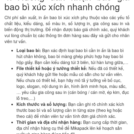
bao bì xúc xích nhanh chóng
Chi phí sản xuất, in ấn bao bì xúc xích phụ thuộc vào các yếu tố
chất liệu, kiểu dáng, số màu in, số lượng in, gia công sau in và
biến động thị trường. Để nhận được báo giá chính xác, quý khách
vui lòng chuẩn bị các thông tin đơn hàng sau đây và gửi cho nhân
viên tư vấn.
Loại bao bì:
Bạn xác định loại bao bì cần in ấn là bao bì
hút chân không, bao bì màng ghép phức hợp hay bao bì
hộp giấy. Bạn cần kiểu dáng túi 3 biên, túi hàn lưng giữa,…
File thiết kế hoặc ý tưởng thiết kế:
Nếu đã có thiết kế,
quý khách hãy gửi file hoặc mẫu có sẵn cho tư vấn viên.
Nếu chưa có thiết kế, bạn hãy mô tả ý tưởng về bố cục,
logo, slogan, nội dung in ấn, hình ảnh minh họa, màu sắc,
… yêu cầu gia công sau in (cán bóng / cán mờ, ép kim, đục
lỗ treo,…)
Kích thước và số lượng:
Bạn cần ghi rõ chính xác kích
thước bao bì và số lượng cần in từng size (theo kg hoặc
theo cái) để nhân viên tư vấn tính đơn giá chính xác.
Thời gian và địa chỉ nhận hàng:
Bạn cung cấp thời gian,
địa chỉ nhận hàng cụ thể để Mikapack lên kế hoạch sản
xuất và giao hàng đúng tiến độ.