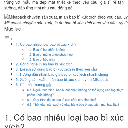
trùng với mẫu mã đẹp mắt thiết kế theo yêu cầu, giá sỉ rẻ tận
xưởng, đáp ứng mọi nhu cầu đóng gói.
Mikapack chuyên sản xuất, in ấn bao bì xúc xích theo yêu cầu, uy tí
Mục lục
1. Có bao nhiêu loại bao bì xúc xích?
1.1. Bao bì hút chân không
1.2. Bao bì màng ghép phức hợp
1.3. Bao bì hộp giấy
2. Công nghệ in ấn bao bì xúc xích
3. Lợi ích sử dụng bao bì xúc xích in theo yêu cầu
4. Hướng dẫn nhận báo giá bao bì xúc xích nhanh chóng
5. Xưởng sản xuất, in ấn bao bì xúc xích uy tín Mikapack
6. Câu hỏi thường gặp
6.1. Ngoài xúc xích, bao bì hút chân không có thể đựng các loại thực
phẩm khác không?
6.2. Quy trình đặt in bao bì xúc xích như thế nào?
6.3. Thời gian sản xuất và giao hàng bao bì xúc xích mất bao lâu?
1. Có bao nhiêu loại bao bì xúc
xích?